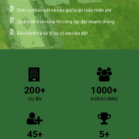
Dịch vụ khảo sát và báo giá hoàn toàn miễn phí
Quá trình triển khai thi công lắp đặt nhanh chóng
Bảo hành và xử lý sự cố sau lắp đặt
200
+
1000
+
DỰ ÁN
KHÁCH HÀNG
45
+
5
+