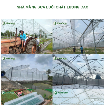
NHÀ MÀNG DƯA LƯỚI CHẤT LƯỢNG CAO
Dự án nhà màng dưa lưới anh
Dự án nhà màng dưa lưới anh
Cường - Kiên Giang
Hoàng Là - Đồng Nai
Dự án nhà màng dưa lưới anh
Dự án nhà màng dưa lưới anh
Đăng - tỉnh Long An
Hùng - tỉnh An Giang
Dự án nhà màng dưa lưới anh
Dự án nhà màng dưa lưới của