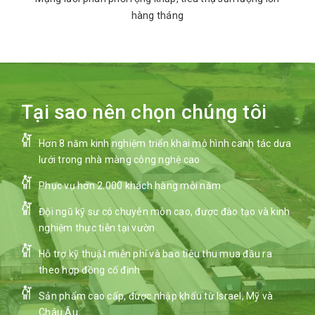
hàng tháng
Tại sao nên chọn chúng tôi
Hơn 8 năm kinh nghiệm triển khai mô hình canh tác dưa
lưới trong nhà màng công nghệ cao
Phục vụ hơn 2.000 khách hàng mỗi năm
Đội ngũ kỹ sư có chuyên môn cao, được đào tạo và kinh
nghiệm thực tiễn tại vườn
Hỗ trợ kỹ thuật miễn phí và bao tiêu thu mua đầu ra
theo hợp đồng cố định
Sản phẩm cao cấp, được nhập khẩu từ Israel, Mỹ và
Châu Âu…