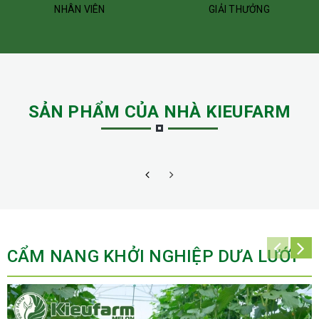
NHÂN VIÊN
GIẢI THƯỞNG
SẢN PHẨM CỦA NHÀ KIEUFARM
CẨM NANG KHỞI NGHIỆP DƯA LƯỚI