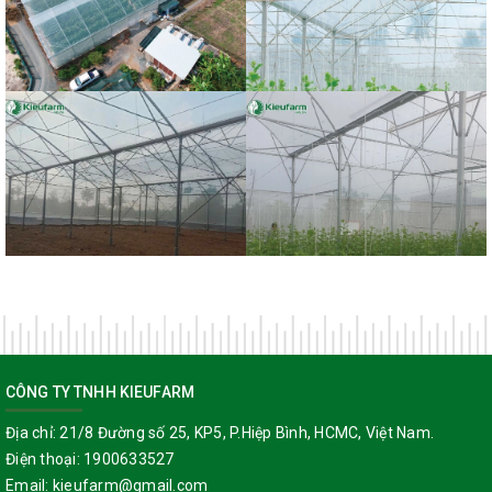
Bùi - Trà Vinh
anh Chí - Đắk Nông
Dự án nhà màng dưa lưới của
Dự án nhà màng dưa lưới của
anh Đông - Đắk Lắk
anh Giang - Bến Tre
CÔNG TY TNHH KIEUFARM
Địa chỉ:
21/8 Đường số 25, KP5, P.Hiệp Bình, HCMC, Việt Nam.
Điện thoại:
1900633527
Email:
kieufarm@gmail.com