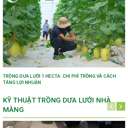
TRỒNG DƯA LƯỚI 1 HECTA: CHI PHÍ TRỒNG VÀ CÁCH
TĂNG LỢI NHUẬN
KỸ THUẬT TRỒNG DƯA LƯỚI NHÀ
MÀNG