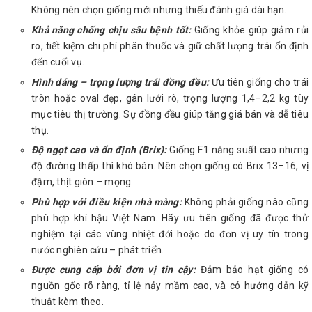
Không nên chọn giống mới nhưng thiếu đánh giá dài hạn.
Khả năng chống chịu sâu bệnh tốt:
Giống khỏe giúp giảm rủi
ro, tiết kiệm chi phí phân thuốc và giữ chất lượng trái ổn định
đến cuối vụ.
Hình dáng – trọng lượng trái đồng đều:
Ưu tiên giống cho trái
tròn hoặc oval đẹp, gân lưới rõ, trọng lượng 1,4–2,2 kg tùy
mục tiêu thị trường. Sự đồng đều giúp tăng giá bán và dễ tiêu
thụ.
Độ ngọt cao và ổn định (Brix):
Giống F1 năng suất cao nhưng
độ đường thấp thì khó bán. Nên chọn giống có Brix 13–16, vị
đậm, thịt giòn – mọng.
Phù hợp với điều kiện nhà màng:
Không phải giống nào cũng
phù hợp khí hậu Việt Nam. Hãy ưu tiên giống đã được thử
nghiệm tại các vùng nhiệt đới hoặc do đơn vị uy tín trong
nước nghiên cứu – phát triển.
Được cung cấp bởi đơn vị tin cậy:
Đảm bảo hạt giống có
nguồn gốc rõ ràng, tỉ lệ nảy mầm cao, và có hướng dẫn kỹ
thuật kèm theo.