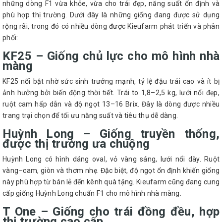
những dòng F1 vừa khỏe, vừa cho trái đẹp, năng suất ổn định và
phù hợp thị trường. Dưới đây là những giống đang được sử dụng
rộng rãi, trong đó có nhiều dòng được Kieufarm phát triển và phân
phối:
KF25 – Giống chủ lực cho mô hình nhà
màng
KF25 nổi bật nhờ sức sinh trưởng mạnh, tỷ lệ đậu trái cao và ít bị
ảnh hưởng bởi biến động thời tiết. Trái to 1,8–2,5 kg, lưới nổi đẹp,
ruột cam hấp dẫn và độ ngọt 13–16 Brix. Đây là dòng được nhiều
trang trại chọn để tối ưu năng suất và tiêu thụ dễ dàng.
Huỳnh Long – Giống truyền thống,
được thị trường ưa chuộng
Huỳnh Long có hình dáng oval, vỏ vàng sáng, lưới nổi dày. Ruột
vàng–cam, giòn và thơm nhẹ. Đặc biệt, độ ngọt ổn định khiến giống
này phù hợp từ bán lẻ đến kênh quà tặng. Kieufarm cũng đang cung
cấp giống Huỳnh Long chuẩn F1 cho mô hình nhà màng.
T One – Giống cho trái đồng đều, hợp
thị trường cao cấp