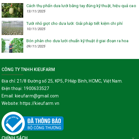
Cách thụ phấn dưa lưới bằng tay đúng kỹ thuật, hiệu quả cao
13/11/2025
Tưới nhỏ giọt cho dưa lưới: Giải pháp tiết kiệm chi phí
10/11/2025
Bón phân cho dưa lưới chuẩn kỹ thuật ở giai đoạn ra hoa
09/11/2025
CÔNG TY TNHH KIEUFARM
Địa chỉ:
21/8 Đường số 25, KP5, P.Hiệp Bình, HCMC, Việt Nam.
Điện thoại:
1900633527
Email:
kieufarm@gmail.com
Website:
https://kieufarm.vn
CHÍNH SÁCH