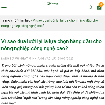
0
Toggle
navigation
Trang chủ
Tin tức
Vì sao dưa lưới lại là lựa chọn hàng đầu cho
nông nghiệp công nghệ cao?
Vì sao dưa lưới lại là lựa chọn hàng đầu cho
nông nghiệp công nghệ cao?
ĐĂNG BỞI
VŨ NHẬT MINH ANH
VÀO LÚC 28/05/2025
Trong bối cảnh nông nghiệp truyền thống đối mặt với nhiều thách
thức như biến đổi khí hậu, sâu bệnh và giá cả bấp bênh, mô hình
nông nghiệp công nghệ cao ngày càng được xem là hướng đi bền
vững. Giữa muôn vàn loại cây trồng, dưa lưới nổi lên như một ứng cử
viên sáng giá, không chỉ bởi giá trị kinh tế mà còn vì khả năng thích
nghi tốt với các mô hình canh tác hiện đại. Vậy điều gì đã khiến dưa
lưới trở thành “ngôi sao” trong làn sóng nông nghiệp công nghệ cao
hiện nay?