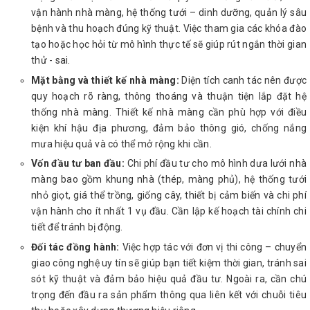
vận hành nhà màng, hệ thống tưới – dinh dưỡng, quản lý sâu
bệnh và thu hoạch đúng kỹ thuật. Việc tham gia các khóa đào
tạo hoặc học hỏi từ mô hình thực tế sẽ giúp rút ngắn thời gian
thử - sai.
Mặt bằng và thiết kế nhà màng:
Diện tích canh tác nên được
quy hoạch rõ ràng, thông thoáng và thuận tiện lắp đặt hệ
thống nhà màng. Thiết kế nhà màng cần phù hợp với điều
kiện khí hậu địa phương, đảm bảo thông gió, chống nắng
mưa hiệu quả và có thể mở rộng khi cần.
Vốn đầu tư ban đầu:
Chi phí đầu tư cho mô hình dưa lưới nhà
màng bao gồm khung nhà (thép, màng phủ), hệ thống tưới
nhỏ giọt, giá thể trồng, giống cây, thiết bị cảm biến và chi phí
vận hành cho ít nhất 1 vụ đầu. Cần lập kế hoạch tài chính chi
tiết để tránh bị động.
Đối tác đồng hành:
Việc hợp tác với đơn vị thi công – chuyển
giao công nghệ uy tín sẽ giúp bạn tiết kiệm thời gian, tránh sai
sót kỹ thuật và đảm bảo hiệu quả đầu tư. Ngoài ra, cần chú
trọng đến đầu ra sản phẩm thông qua liên kết với chuỗi tiêu