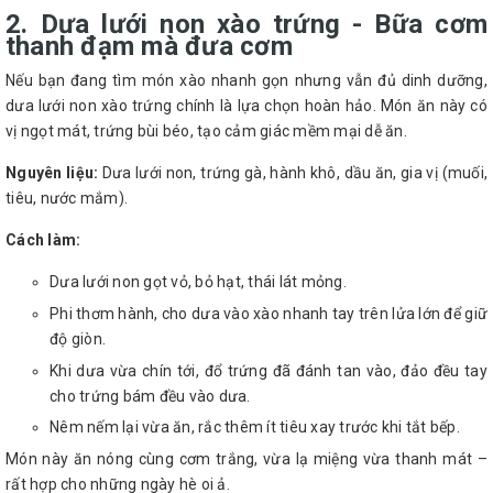
2. Dưa lưới non xào trứng - Bữa cơm
thanh đạm mà đưa cơm
Nếu bạn đang tìm món xào nhanh gọn nhưng vẫn đủ dinh dưỡng,
dưa lưới non xào trứng chính là lựa chọn hoàn hảo. Món ăn này có
vị ngọt mát, trứng bùi béo, tạo cảm giác mềm mại dễ ăn.
Nguyên liệu:
Dưa lưới non, trứng gà, hành khô, dầu ăn, gia vị (muối,
tiêu, nước mắm).
Cách làm:
Dưa lưới non gọt vỏ, bỏ hạt, thái lát mỏng.
Phi thơm hành, cho dưa vào xào nhanh tay trên lửa lớn để giữ
độ giòn.
Khi dưa vừa chín tới, đổ trứng đã đánh tan vào, đảo đều tay
cho trứng bám đều vào dưa.
Nêm nếm lại vừa ăn, rắc thêm ít tiêu xay trước khi tắt bếp.
Món này ăn nóng cùng cơm trắng, vừa lạ miệng vừa thanh mát –
rất hợp cho những ngày hè oi ả.