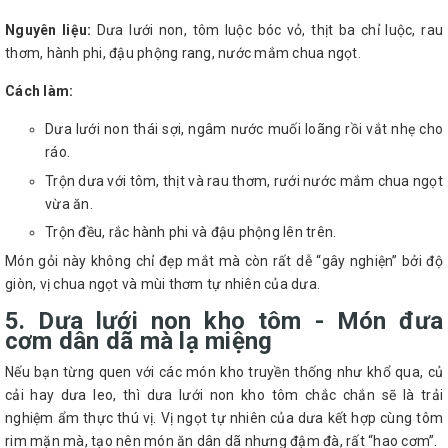
Nguyên liệu:
Dưa lưới non, tôm luộc bóc vỏ, thịt ba chỉ luộc, rau
thơm, hành phi, đậu phộng rang, nước mắm chua ngọt.
Cách làm:
Dưa lưới non thái sợi, ngâm nước muối loãng rồi vắt nhẹ cho
ráo.
Trộn dưa với tôm, thịt và rau thơm, rưới nước mắm chua ngọt
vừa ăn.
Trộn đều, rắc hành phi và đậu phộng lên trên.
Món gỏi này không chỉ đẹp mắt mà còn rất dễ “gây nghiện” bởi độ
giòn, vị chua ngọt và mùi thơm tự nhiên của dưa.
5. Dưa lưới non kho tôm - Món đưa
cơm dân dã mà lạ miệng
Nếu bạn từng quen với các món kho truyền thống như khổ qua, củ
cải hay dưa leo, thì dưa lưới non kho tôm chắc chắn sẽ là trải
nghiệm ẩm thực thú vị. Vị ngọt tự nhiên của dưa kết hợp cùng tôm
rim mặn mà, tạo nên món ăn dân dã nhưng đậm đà, rất “hao cơm”.