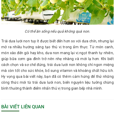
Có thể ăn sống nếu quả không quá non.
Trái dưa lưới non tuy ít được biết đến hơn so với dưa chín, nhưng lại
mở ra nhiều hướng sáng tạo thú vị trong ẩm thực. Từ món canh,
món xào đến gỏi hay kho, dưa non mang lại vị ngọt thanh tự nhiên,
giúp bữa cơm gia đình trở nên nhẹ nhàng và mới lạ hơn. Khi biết
cách chọn và sơ chế đúng, trái dưa lưới non không chỉ ngon miệng
mà còn tốt cho sức khỏe, bổ sung vitamin và khoáng chất hữu ích.
Hy vọng qua bài viết này, bạn đã có thêm cảm hứng để thử những
công thức mới từ trái dưa lưới non, biến nguyên liệu tưởng chừng
bình thường thành điểm nhấn thú vị trong gian bếp nhà mình.
BÀI VIẾT LIÊN QUAN