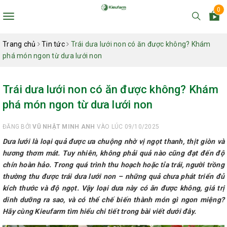
0
Toggle
navigation
Trang chủ
Tin tức
Trái dưa lưới non có ăn được không? Khám
phá món ngon từ dưa lưới non
Trái dưa lưới non có ăn được không? Khám
phá món ngon từ dưa lưới non
ĐĂNG BỞI
VŨ NHẬT MINH ANH
VÀO LÚC 09/10/2025
Dưa lưới là loại quả được ưa chuộng nhờ vị ngọt thanh, thịt giòn và
hương thơm mát. Tuy nhiên, không phải quả nào cũng đạt đến độ
chín hoàn hảo. Trong quá trình thu hoạch hoặc tỉa trái, người trồng
thường thu được trái dưa lưới non – những quả chưa phát triển đủ
kích thước và độ ngọt. Vậy loại dưa này có ăn được không, giá trị
dinh dưỡng ra sao, và có thể chế biến thành món gì ngon miệng?
Hãy cùng Kieufarm tìm hiểu chi tiết trong bài viết dưới đây.