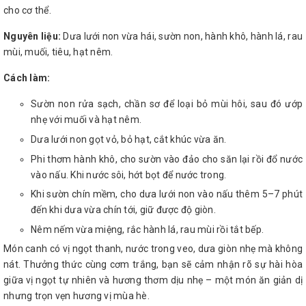
cho cơ thể.
Nguyên liệu:
Dưa lưới non vừa hái, sườn non, hành khô, hành lá, rau
mùi, muối, tiêu, hạt nêm.
Cách làm:
Sườn non rửa sạch, chần sơ để loại bỏ mùi hôi, sau đó ướp
nhẹ với muối và hạt nêm.
Dưa lưới non gọt vỏ, bỏ hạt, cắt khúc vừa ăn.
Phi thơm hành khô, cho sườn vào đảo cho săn lại rồi đổ nước
vào nấu. Khi nước sôi, hớt bọt để nước trong.
Khi sườn chín mềm, cho dưa lưới non vào nấu thêm 5–7 phút
đến khi dưa vừa chín tới, giữ được độ giòn.
Nêm nếm vừa miệng, rắc hành lá, rau mùi rồi tắt bếp.
Món canh có vị ngọt thanh, nước trong veo, dưa giòn nhẹ mà không
nát. Thưởng thức cùng cơm trắng, bạn sẽ cảm nhận rõ sự hài hòa
giữa vị ngọt tự nhiên và hương thơm dịu nhẹ – một món ăn giản dị
nhưng trọn vẹn hương vị mùa hè.