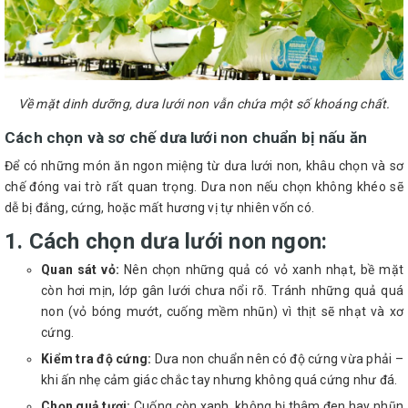
Về mặt dinh dưỡng, dưa lưới non vẫn chứa một số khoáng chất.
Cách chọn và sơ chế dưa lưới non chuẩn bị nấu ăn
Để có những món ăn ngon miệng từ dưa lưới non, khâu chọn và sơ
chế đóng vai trò rất quan trọng. Dưa non nếu chọn không khéo sẽ
dễ bị đắng, cứng, hoặc mất hương vị tự nhiên vốn có.
1. Cách chọn dưa lưới non ngon:
Quan sát vỏ:
Nên chọn những quả có vỏ xanh nhạt, bề mặt
còn hơi mịn, lớp gân lưới chưa nổi rõ. Tránh những quả quá
non (vỏ bóng mướt, cuống mềm nhũn) vì thịt sẽ nhạt và xơ
cứng.
Kiểm tra độ cứng:
Dưa non chuẩn nên có độ cứng vừa phải –
khi ấn nhẹ cảm giác chắc tay nhưng không quá cứng như đá.
Chọn quả tươi:
Cuống còn xanh, không bị thâm đen hay nhũn