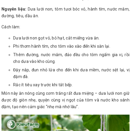
Nguyên liệu:
Dưa lưới non, tôm tươi bóc vỏ, hành tím, nước mắm,
đường, tiêu, dầu ăn.
Cách làm:
Dưa lưới non gọt vỏ, bỏ hạt, cắt miếng vừa ăn.
Phi thơm hành tím, cho tôm vào xào đến khi săn lại.
Thêm đường, nước mắm, đảo đều cho tôm ngấm gia vị, rồi
cho dưa vào kho cùng.
Đậy nắp, đun nhỏ lửa cho đến khi dưa mềm, nước sệt lại, vị
đậm đà.
Rắc ít tiêu xay trước khi tắt bếp.
Món này ăn nóng cùng cơm trắng rất đưa miệng – dưa lưới non giữ
được độ giòn nhẹ, quyện cùng vị ngọt của tôm và nước kho sánh
đậm, tạo nên cảm giác “nhẹ mà nhớ lâu”.