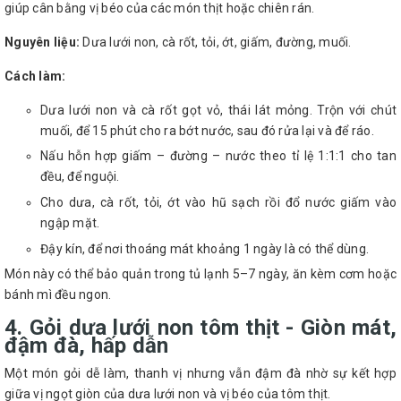
giúp cân bằng vị béo của các món thịt hoặc chiên rán.
Nguyên liệu:
Dưa lưới non, cà rốt, tỏi, ớt, giấm, đường, muối.
Cách làm:
Dưa lưới non và cà rốt gọt vỏ, thái lát mỏng. Trộn với chút
muối, để 15 phút cho ra bớt nước, sau đó rửa lại và để ráo.
Nấu hỗn hợp giấm – đường – nước theo tỉ lệ 1:1:1 cho tan
đều, để nguội.
Cho dưa, cà rốt, tỏi, ớt vào hũ sạch rồi đổ nước giấm vào
ngập mặt.
Đậy kín, để nơi thoáng mát khoảng 1 ngày là có thể dùng.
Món này có thể bảo quản trong tủ lạnh 5–7 ngày, ăn kèm cơm hoặc
bánh mì đều ngon.
4. Gỏi dưa lưới non tôm thịt - Giòn mát,
đậm đà, hấp dẫn
Một món gỏi dễ làm, thanh vị nhưng vẫn đậm đà nhờ sự kết hợp
giữa vị ngọt giòn của dưa lưới non và vị béo của tôm thịt.