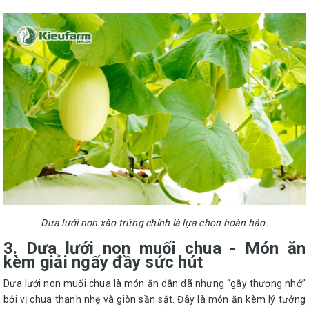
Dưa lưới non xào trứng chính là lựa chọn hoàn hảo.
3. Dưa lưới non muối chua - Món ăn
kèm giải ngấy đầy sức hút
Dưa lưới non muối chua là món ăn dân dã nhưng “gây thương nhớ”
bởi vị chua thanh nhẹ và giòn sần sật. Đây là món ăn kèm lý tưởng