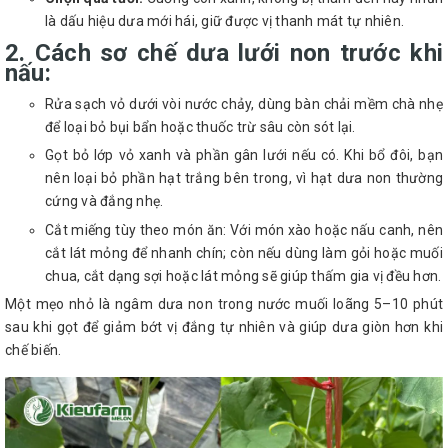
là dấu hiệu dưa mới hái, giữ được vị thanh mát tự nhiên.
2. Cách sơ chế dưa lưới non trước khi
nấu:
Rửa sạch vỏ dưới vòi nước chảy, dùng bàn chải mềm chà nhẹ
để loại bỏ bụi bẩn hoặc thuốc trừ sâu còn sót lại.
Gọt bỏ lớp vỏ xanh và phần gân lưới nếu có. Khi bổ đôi, bạn
nên loại bỏ phần hạt trắng bên trong, vì hạt dưa non thường
cứng và đắng nhẹ.
Cắt miếng tùy theo món ăn: Với món xào hoặc nấu canh, nên
cắt lát mỏng để nhanh chín; còn nếu dùng làm gỏi hoặc muối
chua, cắt dạng sợi hoặc lát mỏng sẽ giúp thấm gia vị đều hơn.
Một mẹo nhỏ là ngâm dưa non trong nước muối loãng 5–10 phút
sau khi gọt để giảm bớt vị đắng tự nhiên và giúp dưa giòn hơn khi
chế biến.