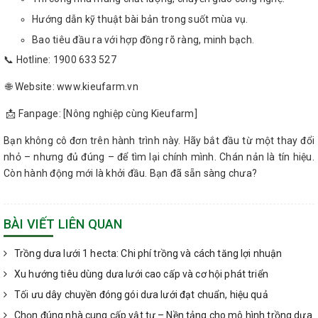
Hướng dẫn kỹ thuật bài bản trong suốt mùa vụ.
Bao tiêu đầu ra với hợp đồng rõ ràng, minh bạch.
📞 Hotline: 1900 633 527
🌐 Website: www.kieufarm.vn
📩 Fanpage: [Nông nghiệp cùng Kieufarm]
Bạn không cô đơn trên hành trình này. Hãy bắt đầu từ một thay đổi
nhỏ – nhưng đủ đúng – để tìm lại chính mình. Chán nản là tín hiệu.
Còn hành động mới là khởi đầu. Bạn đã sẵn sàng chưa?
BÀI VIẾT LIÊN QUAN
Trồng dưa lưới 1 hecta: Chi phí trồng và cách tăng lợi nhuận
Xu hướng tiêu dùng dưa lưới cao cấp và cơ hội phát triển
Tối ưu dây chuyền đóng gói dưa lưới đạt chuẩn, hiệu quả
Chọn đúng nhà cung cấp vật tư – Nền tảng cho mô hình trồng dưa