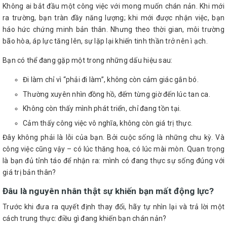
Không ai bắt đầu một công việc với mong muốn chán nản. Khi mới
ra trường, bạn tràn đầy năng lượng; khi mới được nhận việc, bạn
háo hức chứng minh bản thân. Nhưng theo thời gian, môi trường
bão hòa, áp lực tăng lên, sự lặp lại khiến tinh thần trở nên ì ạch.
Bạn có thể đang gặp một trong những dấu hiệu sau:
Đi làm chỉ vì “phải đi làm”, không còn cảm giác gắn bó.
Thường xuyên nhìn đồng hồ, đếm từng giờ đến lúc tan ca.
Không còn thấy mình phát triển, chỉ đang tồn tại.
Cảm thấy công việc vô nghĩa, không còn giá trị thực.
Đây không phải là lỗi của bạn. Bởi cuộc sống là những chu kỳ. Và
công việc cũng vậy – có lúc thăng hoa, có lúc mài mòn. Quan trọng
là bạn đủ tỉnh táo để nhận ra: mình có đang thực sự sống đúng với
giá trị bản thân?
Đâu là nguyên nhân thật sự khiến bạn mất động lực?
Trước khi đưa ra quyết định thay đổi, hãy tự nhìn lại và trả lời một
cách trung thực: điều gì đang khiến bạn chán nản?