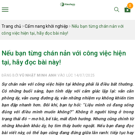
0
Toggle
navigation
Trang chủ
Cẩm nang khởi nghiệp
Nếu bạn từng chán nản với
công việc hiện tại, hãy đọc bài này!
Nếu bạn từng chán nản với công việc hiện
tại, hãy đọc bài này!
ĐĂNG BỞI
VŨ NHẬT MINH ANH
VÀO LÚC 14/07/2025
Sự chán nản với công việc hiện tại không phải là điều bất thường.
Có những buổi sáng, bạn tỉnh dậy với cảm giác lặp lại: vẫn căn
phòng ấy, vẫn cung đường ấy, vẫn những nhiệm vụ không khiến tim
bạn đập nhanh hơn. Đôi khi, bạn tự hỏi: “Liệu mình có đang sống
đúng với điều mình muốn không?” Không ít người từng ở trong
trạng thái đó – mơ hồ, bế tắc, mất định hướng. Nhưng cũng chính từ
những khoảnh khắc ấy, họ tìm thấy bước ngoặt. Nếu bạn đang đọc
bài viết này, có thể bạn cũng đang đứng giữa lằn ranh: tiếp tục hay