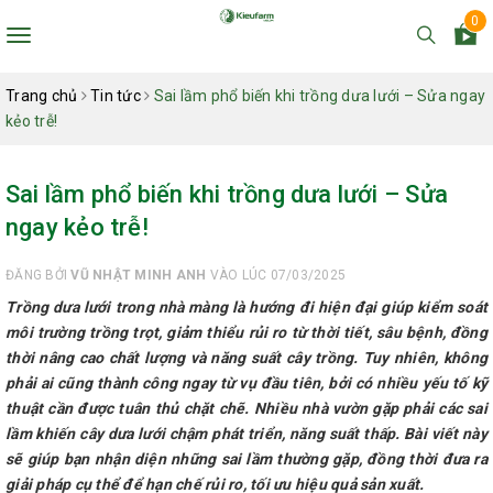
0
Toggle
navigation
Trang chủ
Tin tức
Sai lầm phổ biến khi trồng dưa lưới – Sửa ngay
kẻo trễ!
Sai lầm phổ biến khi trồng dưa lưới – Sửa
ngay kẻo trễ!
ĐĂNG BỞI
VŨ NHẬT MINH ANH
VÀO LÚC 07/03/2025
Trồng dưa lưới trong nhà màng là hướng đi hiện đại giúp kiểm soát
môi trường trồng trọt, giảm thiểu rủi ro từ thời tiết, sâu bệnh, đồng
thời nâng cao chất lượng và năng suất cây trồng. Tuy nhiên, không
phải ai cũng thành công ngay từ vụ đầu tiên, bởi có nhiều yếu tố kỹ
thuật cần được tuân thủ chặt chẽ. Nhiều nhà vườn gặp phải các sai
lầm khiến cây dưa lưới chậm phát triển, năng suất thấp. Bài viết này
sẽ giúp bạn nhận diện những sai lầm thường gặp, đồng thời đưa ra
giải pháp cụ thể để hạn chế rủi ro, tối ưu hiệu quả sản xuất.