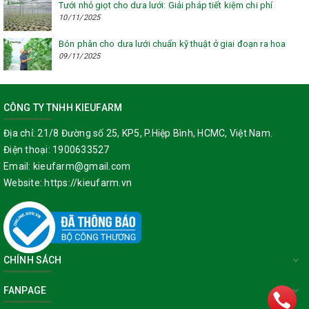
Tưới nhỏ giọt cho dưa lưới: Giải pháp tiết kiệm chi phí
10/11/2025
Bón phân cho dưa lưới chuẩn kỹ thuật ở giai đoạn ra hoa
09/11/2025
CÔNG TY TNHH KIEUFARM
Địa chỉ:
21/8 Đường số 25, KP5, P.Hiệp Bình, HCMC, Việt Nam.
Điện thoại:
1900633527
Email:
kieufarm@gmail.com
Website:
https://kieufarm.vn
CHÍNH SÁCH
FANPAGE