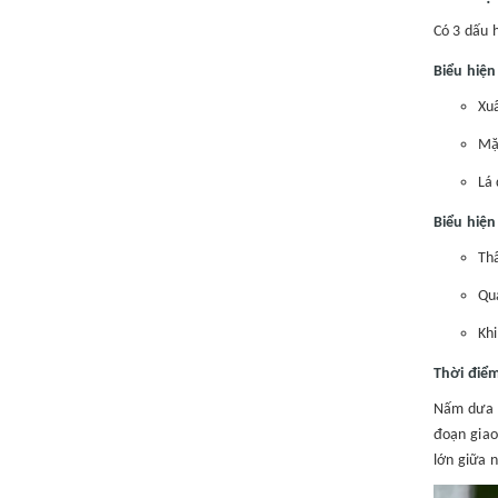
Có 3 dấu 
Biểu hiện
Xuấ
Mặ
Lá 
Biểu hiện
Thâ
Quả
Khi
Thời điểm
Nấm dưa l
đoạn giao
lớn giữa 