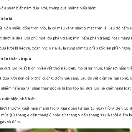
hiệu nhận biết nấm dưa lưới, thông qua những biểu hiện:
 trên lá
t hiện nhiều đốm tròn nhỏ, lá có màu vàng nhạt ở mặt trên lá. Sau đó nấm s
t dưới lá dưa lưới phủ một lớp phấn trắng mịn (nấm phấn trắng) hoặc mản
dưa lưới bị héo rũ, xoăn nhẹ ở rìa lá, lá rụng sớm từ phần gốc lên phần ngọn.
 trên thân và quả
n dưa lưới xuất hiện nhiều vết thối nâu đen, mô bị hư nhũn, thấy sợi nấm t
 dưa lưới non dễ bị thối cuống, đốm nâu sậm. Sau đó vết đốm sẽ lan rộng, l
 nhiễm nấm nặng, phần thân gốc sẽ bị khô tóp lại, dưa lưới sẽ chết hàng loạt 
 xuất hiện phổ biến
ưới thường xuất hiện mạnh trong giai đoạn từ sau 15 ngày trồng đến lúc dư
 mùa (từ tháng 4 đến tháng 6 hoặc từ tháng 9 đến tháng 11) là thời điểm b
ngày và đêm.