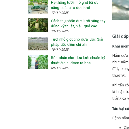
Hệ thống tưới nhỏ giọt tối ưu
năng suất cho dưa lưới
17/11/2025
Cách thụ phấn dưa lưới bằng tay
đúng kỹ thuật, hiệu quả cao
13/11/2025
Giải đáp
Tưới nhỏ giọt cho dưa lưới: Giải
pháp tiết kiệm chi phí
Khái niệm
10/11/2025
Nấm dưa l
Bón phân cho dưa lưới chuẩn kỹ
như: nấm 
thuật ở giai đoạn ra hoa
09/11/2025
đất, tron
thường.
Khi tấn c
lá hoặc t
trắng cả v
Tác hại c
Bệnh nấm 
Cản