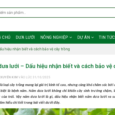
G CHỦ
DƯA LƯỚI
NÔNG NGHIỆP
DỰ ÁN
TIN TỨ
u hiệu nhận biết và cách bảo vệ cây trồng
ưa lưới – Dấu hiệu nhận biết và cách bảo vệ 
I
XUYẾN KIM
VÀO LÚC 31/10/2025
là loại cây trồng mang lại giá trị kinh tế cao, nhưng cũng khó chăm sóc bởi
 biệt là bệnh nấm. Nấm dưa lưới không chỉ khiến cây sinh trưởng chậm, 
 của trái. Vậy nấm dưa lưới là gì, dấu hiệu nhận biết nấm dưa lưới ra 
ìm hiểu chi tiết trong bài viết dưới đây.