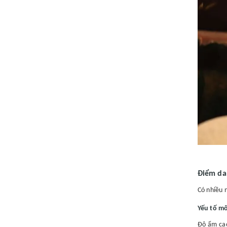
Điểm da
Có nhiều 
Yếu tố m
Độ ẩm cao