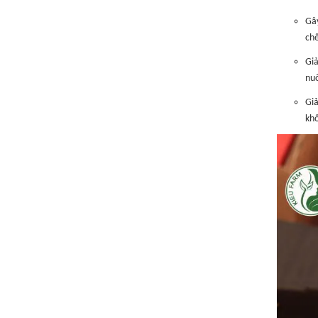
Gây
chế
Gi
nuô
Gi
kh