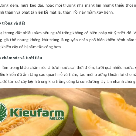
ương đêm, mưa kéo dài, hoặc môi trường nhà màng kín nhưng thiếu thoáng
nh thành và phát tán lên bề mặt lá, thân, rồi nảy mầm gây bệnh.
y trồng và đất
ại trong đất nhiều năm nếu người trồng không có biện pháp xử lý triệt để. Vi
ng giá thể nhưng không khử trùng là nguyên nhân phổ biến khiến bệnh nấm t
 khiến cây dễ bị nấm tấn công hơn.
 chăm sóc và tưới tiêu
i lầm trong khâu chăm sóc là tưới nước sai thời điểm, tưới quá nhiều nước
đều khiến độ ẩm tăng cao quanh rễ và thân, tạo môi trường thuận lợi cho nấ
c để tàn dư cây bệnh trong khu trồng cũng là con đường lây lan nhanh chóng