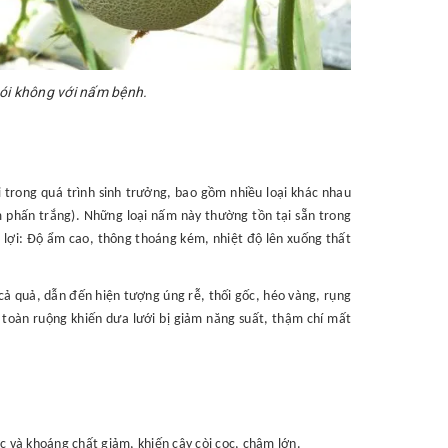
nói không với nấm bệnh.
trong quá trình sinh trưởng, bao gồm nhiều loại khác nhau
 phấn trắng). Những loại nấm này thường tồn tại sẵn trong
n lợi: Độ ẩm cao, thông thoáng kém, nhiệt độ lên xuống thất
cả quả, dẫn đến hiện tượng úng rễ, thối gốc, héo vàng, rụng
n toàn ruộng khiến dưa lưới bị giảm năng suất, thậm chí mất
c và khoáng chất giảm, khiến cây còi cọc, chậm lớn.