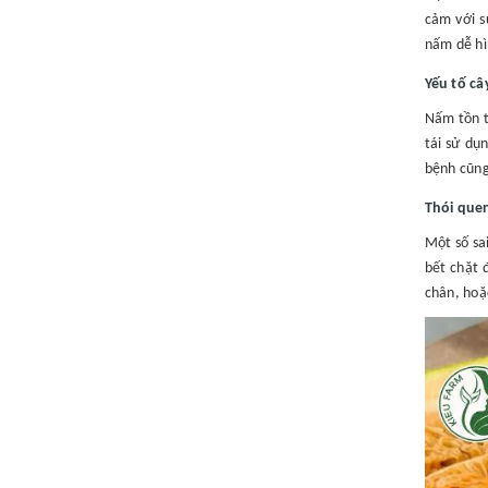
cảm với s
nấm dễ hì
Yếu tố câ
Nấm tồn t
tái sử dụ
bệnh cũng
Thói quen
Một số sa
bết chặt 
chân, hoặ