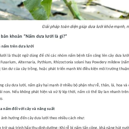
Giải pháp toàn diện giúp dưa lưới khỏe mạnh, 
 băn khoăn “Nấm dưa lưới là gì?”
 nấm trên dưa lưới
ưới là thuật ngữ dùng để chỉ các nhóm nấm bệnh tấn công lên cây dưa lưới 
Fusarium, Alternaria, Pythium, Rhizoctonia solani hay Powdery mildew (nấm
g tàn dư của cây trồng, hoặc phát triển mạnh khi điều kiện môi trường thuậ
ông cây dưa lưới, nấm gây hại mạnh ở nhiều bộ phận như rễ, thân, lá, hoa và 
rái non. Nếu không phát hiện và xử lý kịp thời, nấm có thể lây lan nhanh trê
ụ.
ủa nấm đối với cây và năng suất
ảnh hưởng đến cây dưa lưới theo nhiều cách như:
 trở quá trình hấp thụ dinh dưỡng: Khi rễ bị nấm tấn công, khả năng hút nướ