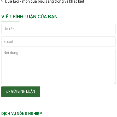
Dưa lưới - món quà biếu sang trọng và khác biệt
VIẾT BÌNH LUẬN CỦA BẠN:
GỬI BÌNH LUẬN
DỊCH VỤ NÔNG NGHIỆP