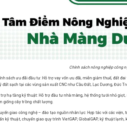
Chính sách nông nghiệp công n
ính sách ưu đãi đầu tư: Hỗ trợ vay vốn ưu đãi, miễn giảm thuế, đất đai
ỹ đất sạch tại các vùng sản xuất CNC như Cầu Đất, Lạc Dương, Đức Tr
 trợ hạ tầng kỹ thuật: Hỗ trợ đầu tư nhà màng, hệ thống tưới nhỏ giọt,
m giống cây trồng chất lượng.
uyển giao công nghệ – đào tạo nguồn nhân lực: Hợp tác với các viện,
ấn kỹ thuật, chuyển giao quy trình VietGAP, GlobalGAP, kỹ thuật lạnh, k