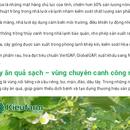
oa là những mặt hàng chủ lực của tỉnh, chiếm hơn 60% sản lượng nông
thuật trồng trong nhà lưới và lạnh nhằm kiểm soát chất lượng sản ph
à màng, nhà lưới áp dụng cảm biến môi trường, điều khiển tự động nhi
 thống trồng thủy canh trong nhà lạnh bảo quản, cho phép sản xuất 
a, cây giống được sản xuất trong phòng lạnh khép kín, kiểm soát Hóa 
n phẩm rau, hoa đạt tiêu chuẩn VietGAP, GlobalGAP, xuất khẩu sang Nhậ
.
ây ăn quả sạch – vùng chuyên canh công
 là vùng nổi tiếng với sầu riêng, bơ, mận, đào, dâu tây. Trong nhữn
g cây ăn quả, giúp giảm thiểu dịch bệnh và tạo dựng thương hiệu sản