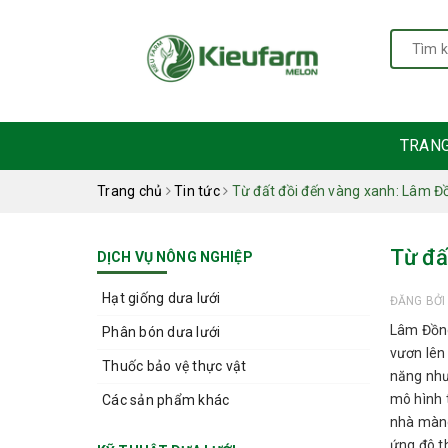
TRAN
Trang chủ
Tin tức
Từ đất đồi đến vàng xanh: Lâm Đ
Từ đấ
DỊCH VỤ NÔNG NGHIỆP
Hạt giống dưa lưới
ĐĂNG BỞ
Lâm Đồng
Phân bón dưa lưới
vươn lên
Thuốc bảo vệ thực vật
năng như
mô hình 
Các sản phẩm khác
nhà màng
ứng đô th