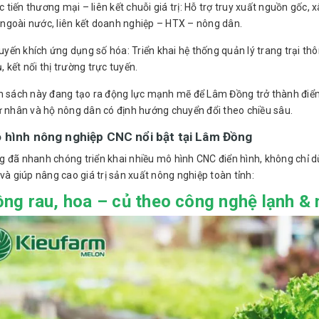
c tiến thương mại – liên kết chuỗi giá trị: Hỗ trợ truy xuất nguồn gốc
 ngoài nước, liên kết doanh nghiệp – HTX – nông dân.
uyến khích ứng dụng số hóa: Triển khai hệ thống quản lý trang trại th
, kết nối thị trường trực tuyến.
h sách này đang tạo ra động lực mạnh mẽ để Lâm Đồng trở thành điểm
ư nhân và hộ nông dân có định hướng chuyển đổi theo chiều sâu.
 hình nông nghiệp CNC nổi bật tại Lâm Đồng
 đã nhanh chóng triển khai nhiều mô hình CNC điển hình, không chỉ dừ
và giúp nâng cao giá trị sản xuất nông nghiệp toàn tỉnh:
ồng rau, hoa – củ theo công nghệ lạnh &