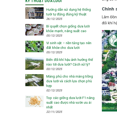
KỸ THUẬT DƯA LƯỚI
Chính 
Hướng dẫn sử dụng hệ thống
tưới tự động đúng kỹ thuật
Lâm Đồng
26/12/2025
đổi khí h
Bí quyết chọn giống dưa lưới
khỏe mạnh, năng suất cao
05/12/2025
Vi sinh vật – nền tảng tạo nên
đất khỏe cho dưa lưới
05/12/2025
Biến đổi khí hậu ảnh hưởng thế
nào tới dưa lưới? Cách xử lý?
03/12/2025
Màng phủ cho nhà màng trồng
dưa lưới và cách lựa chọn phù
hợp
02/12/2025
Top các giống dưa lưới F1 năng
suất cao được nhà vườn ưu ái
nhất
22/11/2025