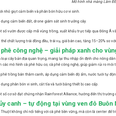
Mô hình nhà màng Lâm Đ
ới nhỏ giọt cảm biến và phân bón hữu cơ vi sinh.
 dụng cảm biến đất, drone giám sát sinh trưởng cây.
t số vườn được cấp mã vùng trồng, xuất khẩu trực tiếp qua Đông Á 
i thế chất lượng trái đồng đều, trái vụ, giá bán cao, tăng 15–20% so v
 phê công nghệ – giải pháp xanh cho vùn
 loại cây bản địa quan trọng, mang lại thu nhập ổn định cho nông dân
 các mô hình cà phê hữu cơ, cà phê công nghệ, giúp giảm rủi ro môi 
 phê trồng bán thâm canh, áp dụng cảm biến độ ẩm, nước tưới tự độn
 dụng phân bón vi sinh, cắt tỉa và tưới bằng thiết bị cao cấp.
t số cơ sở đạt chứng nhận Rainforest Alliance, hướng đến thị trường 
ủy canh – tự động tại vùng ven đô Buôn
Thuột không chỉ nổi tiếng với cà phê bền vững, mà còn là center để tr