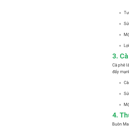
Tư
Sử
Mộ
Lợ
3. Cà
Cà phê là
đẩy mạnh
Cà
Sử
Mộ
4. Th
Buôn Ma 