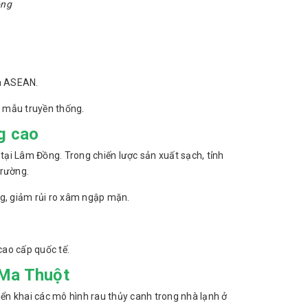
ồng
và ASEAN.
ới mẫu truyền thống.
g cao
 tại Lâm Đồng. Trong chiến lược sản xuất sạch, tỉnh
trường.
g, giảm rủi ro xâm ngập mặn.
cao cấp quốc tế.
 Ma Thuột
iển khai các mô hình rau thủy canh trong nhà lạnh ở