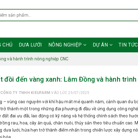
G CHỦ
DƯA LƯỚI
NÔNG NGHIỆP
DỰ ÁN
TIN TỨ
ồng và hành trình nông nghiệp CNC
t đồi đến vàng xanh: Lâm Đồng và hành trìn
I
CÔNG TY TNHH KIEUFARM
VÀO LÚC 25/07/2025
 – vùng cao nguyên với khí hậu mát mẻ quanh năm, cảnh quan du lịc
 trở thành một trong những địa phương đi đầu về ứng dụng công nghệ
 đất đai ưu đãi, lao động có kỹ năng và hệ thống chính sách theo hướn
trồng rau, hoa, cây ăn quả, chăn nuôi, thủy sản theo tiêu chuẩn cao. 
 dưa lưới, hứa hẹn trở thành điểm nhấn trong chiến lược xây dựng nông
ị hóa.