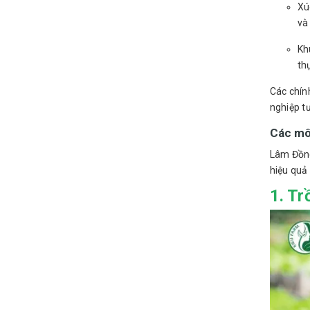
Xú
và
Kh
thụ
Các chín
nghiệp t
Các mô
Lâm Đồng
hiệu quả 
1. Tr