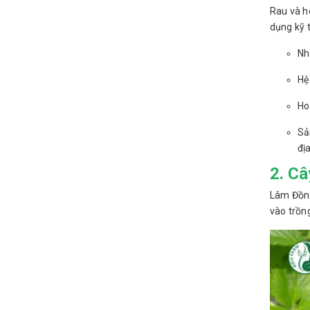
Rau và h
dụng kỹ 
Nh
Hệ
Ho
Sả
địa
2. C
Lâm Đồng
vào trồn