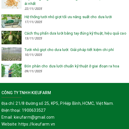
ái nhất
22/11/2025
Hệ thống tưới nhỏ giọt tối ưu năng suất cho dưa lưới
17/11/2025
Cách thụ phấn dưa lưới bằng tay đúng kỹ thuật, hiệu quả cao
13/11/2025
Tưới nhỏ giọt cho dưa lưới: Giải pháp tiết kiệm chi phí
10/11/2025
Bón phân cho dưa lưới chuẩn kỹ thuật ở giai đoạn ra hoa
09/11/2025
CÔNG TY TNHH KIEUFARM
Địa chỉ:
21/8 Đường số 25, KP5, P.Hiệp Bình, HCMC, Việt Nam.
Điện thoại:
1900633527
Email:
kieufarm@gmail.com
Website:
https://kieufarm.vn