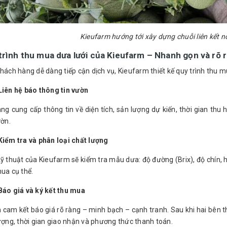
Kieufarm hướng tới xây dựng chuỗi liên kết 
trình thu mua dưa lưới của Kieufarm – Nhanh gọn và rõ 
khách hàng dễ dàng tiếp cận dịch vụ, Kieufarm thiết kế quy trình thu 
Liên hệ báo thông tin vườn
ng cung cấp thông tin về diện tích, sản lượng dự kiến, thời gian thu
ườn.
Kiểm tra và phân loại chất lượng
ỹ thuật của Kieufarm sẽ kiểm tra mẫu dưa: độ đường (Brix), độ chín, hì
mua cụ thể.
Báo giá và ký kết thu mua
 cam kết báo giá rõ ràng – minh bạch – cạnh tranh. Sau khi hai bên t
lượng, thời gian giao nhận và phương thức thanh toán.