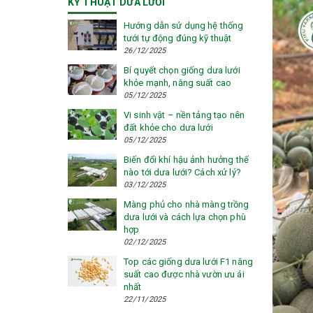
KỸ THUẬT DƯA LƯỚI
Hướng dẫn sử dụng hệ thống
tưới tự động đúng kỹ thuật
26/12/2025
Bí quyết chọn giống dưa lưới
khỏe mạnh, năng suất cao
05/12/2025
Vi sinh vật – nền tảng tạo nên
đất khỏe cho dưa lưới
05/12/2025
Biến đổi khí hậu ảnh hưởng thế
nào tới dưa lưới? Cách xử lý?
03/12/2025
Màng phủ cho nhà màng trồng
dưa lưới và cách lựa chọn phù
hợp
02/12/2025
Top các giống dưa lưới F1 năng
suất cao được nhà vườn ưu ái
nhất
22/11/2025