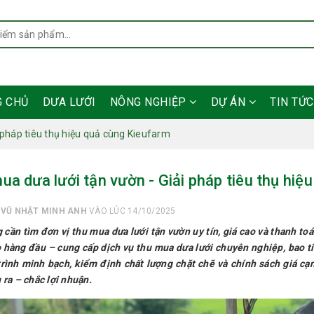
G CHỦ
DƯA LƯỚI
NÔNG NGHIỆP
DỰ ÁN
TIN TỨ
 pháp tiêu thụ hiệu quả cùng Kieufarm
ua dưa lưới tận vườn - Giải pháp tiêu thụ hiệ
I
VŨ NHẬT MINH ANH
VÀO LÚC 14/10/2025
 cần tìm đơn vị thu mua dưa lưới tận vườn uy tín, giá cao và thanh 
 hàng đầu – cung cấp dịch vụ thu mua dưa lưới chuyên nghiệp, bao ti
trình minh bạch, kiểm định chất lượng chặt chẽ và chính sách giá cạ
 ra – chắc lợi nhuận.