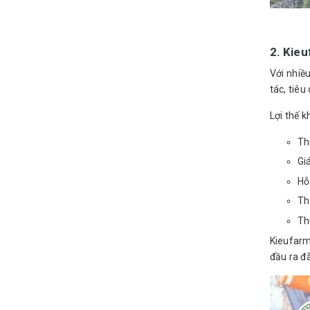
2. Kieu
Với nhiề
tác, tiê
Lợi thế k
Th
Gi
Hỗ
Th
Th
Kieufarm
đầu ra đ