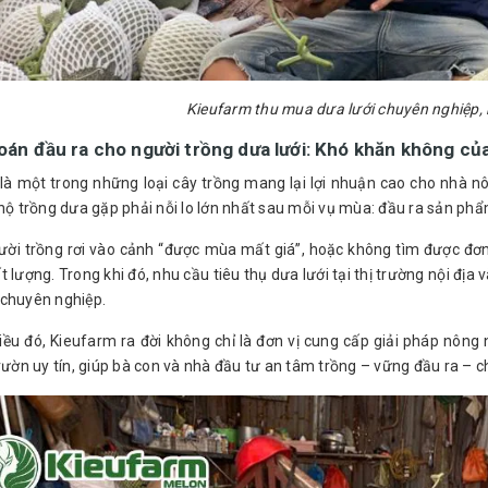
Kieufarm thu mua dưa lưới chuyên nghiệp, 
toán đầu ra cho người trồng dưa lưới: Khó khăn không của
 là một trong những loại cây trồng mang lại lợi nhuận cao cho nhà nôn
 hộ trồng dưa gặp phải nỗi lo lớn nhất sau mỗi vụ mùa: đầu ra sản phẩ
ười trồng rơi vào cảnh “được mùa mất giá”, hoặc không tìm được đơn 
 lượng. Trong khi đó, nhu cầu tiêu thụ dưa lưới tại thị trường nội địa
chuyên nghiệp.
điều đó, Kieufarm ra đời không chỉ là đơn vị cung cấp giải pháp nôn
vườn uy tín, giúp bà con và nhà đầu tư an tâm trồng – vững đầu ra – c