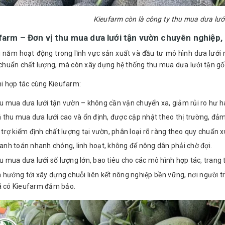
Kieufarm còn là công ty thu mua dưa lưới
farm – Đơn vị thu mua dưa lưới tận vườn chuyên nghiệp
u năm hoạt động trong lĩnh vực sản xuất và đầu tư mô hình dưa lưới
u chuẩn chất lượng, mà còn xây dựng hệ thống thu mua dưa lưới tận gố
hi hợp tác cùng Kieufarm:
u mua dưa lưới tận vườn – không cần vận chuyển xa, giảm rủi ro hư h
á thu mua dưa lưới cao và ổn định, được cập nhật theo thị trường, đả
 trợ kiểm định chất lượng tại vườn, phân loại rõ ràng theo quy chuẩn xu
anh toán nhanh chóng, linh hoạt, không để nông dân phải chờ đợi.
u mua dưa lưới số lượng lớn, bao tiêu cho các mô hình hợp tác, trang 
 hướng tới xây dựng chuỗi liên kết nông nghiệp bền vững, nơi người t
ã có Kieufarm đảm bảo.