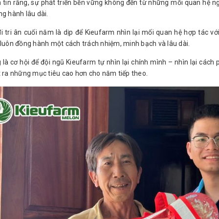
 tin rằng, sự phát triển bền vững không đến từ những mối quan hệ n
ng hành lâu dài.
i tri ân cuối năm là dịp để Kieufarm nhìn lại mối quan hệ hợp tác v
 luôn đồng hành một cách trách nhiệm, minh bạch và lâu dài.
 là cơ hội để đội ngũ Kieufarm tự nhìn lại chính mình – nhìn lại cách
t ra những mục tiêu cao hơn cho năm tiếp theo.