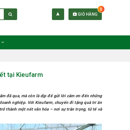
0
GIỎ HÀNG
C
ết tại Kieufarm
 năm đã qua, mà còn là dịp để gửi lời cảm ơn đến những
doanh nghiệp. Với Kieufarm, chuyến đi tặng quà tri ân
 thành một nét văn hóa – nơi sự trân trọng, tử tế và