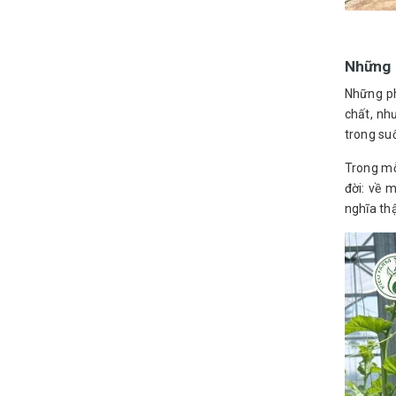
Những p
Những ph
chất, nh
trong su
Trong mỗ
đời: về 
nghĩa thậ