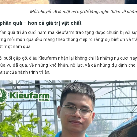
Mỗi chuyến đi là một cơ hội để lắng nghe thêm về nhữ
hần quà – hơn cả giá trị vật chất
ần quà tri ân cuối năm mà Kieufarm trao tặng được chuẩn bị với sự c
ưng mỗi món quà đều mang theo thông điệp rõ ràng: sự biết ơn và tr
ốt một năm qua.
i buổi gặp gỡ, điều Kieufarm nhận lại không chỉ là những nụ cười hay
mùa vụ đã qua, về những khó khăn, nỗ lực, và cả những dự định ch
t sự của hành trình tri ân.