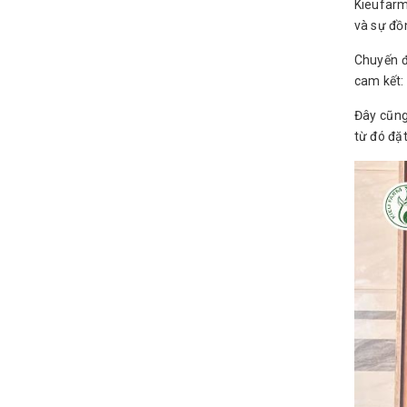
Kieufarm
và sự đồ
Chuyến đ
cam kết:
Đây cũng
từ đó đặ