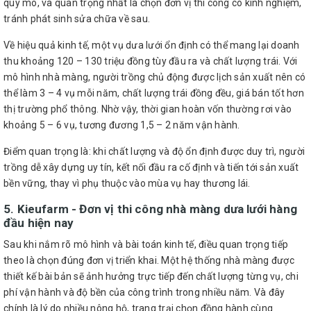
quy mô, và quan trọng nhất là chọn đơn vị thi công có kinh nghiệm,
tránh phát sinh sửa chữa về sau.
Về hiệu quả kinh tế, một vụ dưa lưới ổn định có thể mang lại doanh
thu khoảng 120 – 130 triệu đồng tùy đầu ra và chất lượng trái. Với
mô hình nhà màng, người trồng chủ động được lịch sản xuất nên có
thể làm 3 – 4 vụ mỗi năm, chất lượng trái đồng đều, giá bán tốt hơn
thị trường phổ thông. Nhờ vậy, thời gian hoàn vốn thường rơi vào
khoảng 5 – 6 vụ, tương đương 1,5 – 2 năm vận hành.
Điểm quan trọng là: khi chất lượng và độ ổn định được duy trì, người
trồng dễ xây dựng uy tín, kết nối đầu ra cố định và tiến tới sản xuất
bền vững, thay vì phụ thuộc vào mùa vụ hay thương lái.
5. Kieufarm - Đơn vị thi công nhà màng dưa lưới hàng
đầu hiện nay
Sau khi nắm rõ mô hình và bài toán kinh tế, điều quan trọng tiếp
theo là chọn đúng đơn vị triển khai. Một hệ thống nhà màng được
thiết kế bài bản sẽ ảnh hưởng trực tiếp đến chất lượng từng vụ, chi
phí vận hành và độ bền của công trình trong nhiều năm. Và đây
chính là lý do nhiều nông hộ, trang trại chọn đồng hành cùng