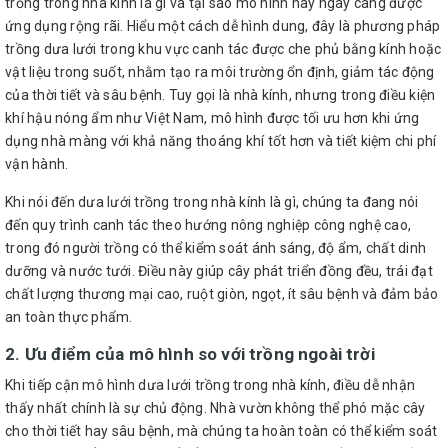
trồng trong nhà kính là gì và tại sao mô hình này ngày càng được
ứng dụng rộng rãi. Hiểu một cách dễ hình dung, đây là phương pháp
trồng dưa lưới trong khu vực canh tác được che phủ bằng kính hoặc
vật liệu trong suốt, nhằm tạo ra môi trường ổn định, giảm tác động
của thời tiết và sâu bệnh. Tuy gọi là nhà kính, nhưng trong điều kiện
khí hậu nóng ẩm như Việt Nam, mô hình được tối ưu hơn khi ứng
dụng nhà màng với khả năng thoáng khí tốt hơn và tiết kiệm chi phí
vận hành.
Khi nói đến dưa lưới trồng trong nhà kính là gì, chúng ta đang nói
đến quy trình canh tác theo hướng nông nghiệp công nghệ cao,
trong đó người trồng có thể kiểm soát ánh sáng, độ ẩm, chất dinh
dưỡng và nước tưới. Điều này giúp cây phát triển đồng đều, trái đạt
chất lượng thương mại cao, ruột giòn, ngọt, ít sâu bệnh và đảm bảo
an toàn thực phẩm.
2. Ưu điểm của mô hình so với trồng ngoài trời
Khi tiếp cận mô hình dưa lưới trồng trong nhà kính, điều dễ nhận
thấy nhất chính là sự chủ động. Nhà vườn không thể phó mặc cây
cho thời tiết hay sâu bệnh, mà chúng ta hoàn toàn có thể kiểm soát