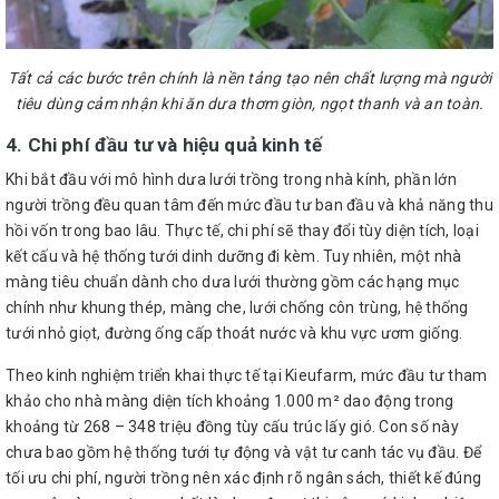
Tất cả các bước trên chính là nền tảng tạo nên chất lượng mà người
tiêu dùng cảm nhận khi ăn dưa thơm giòn, ngọt thanh và an toàn.
4. Chi phí đầu tư và hiệu quả kinh tế
Khi bắt đầu với mô hình dưa lưới trồng trong nhà kính, phần lớn
người trồng đều quan tâm đến mức đầu tư ban đầu và khả năng thu
hồi vốn trong bao lâu. Thực tế, chi phí sẽ thay đổi tùy diện tích, loại
kết cấu và hệ thống tưới dinh dưỡng đi kèm. Tuy nhiên, một nhà
màng tiêu chuẩn dành cho dưa lưới thường gồm các hạng mục
chính như khung thép, màng che, lưới chống côn trùng, hệ thống
tưới nhỏ giọt, đường ống cấp thoát nước và khu vực ươm giống.
Theo kinh nghiệm triển khai thực tế tại Kieufarm, mức đầu tư tham
khảo cho nhà màng diện tích khoảng 1.000 m² dao động trong
khoảng từ 268 – 348 triệu đồng tùy cấu trúc lấy gió. Con số này
chưa bao gồm hệ thống tưới tự động và vật tư canh tác vụ đầu. Để
tối ưu chi phí, người trồng nên xác định rõ ngân sách, thiết kế đúng