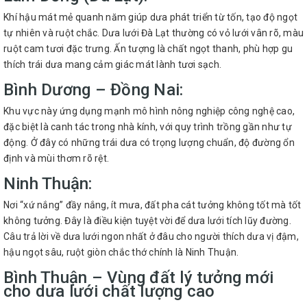
Khí hậu mát mẻ quanh năm giúp dưa phát triển từ tốn, tạo độ ngọt
tự nhiên và ruột chắc. Dưa lưới Đà Lạt thường có vỏ lưới vân rõ, màu
ruột cam tươi đặc trưng. Ấn tượng là chất ngọt thanh, phù hợp gu
thích trái dưa mang cảm giác mát lành tươi sạch.
Bình Dương – Đồng Nai:
Khu vực này ứng dụng mạnh mô hình nông nghiệp công nghệ cao,
đặc biệt là canh tác trong nhà kính, với quy trình trồng gần như tự
động. Ở đây có những trái dưa có trọng lượng chuẩn, độ đường ổn
định và mùi thơm rõ rệt.
Ninh Thuận:
Nơi “xứ nắng” đầy nắng, ít mưa, đất pha cát tưởng không tốt mà tốt
không tưởng. Đây là điều kiện tuyệt vời để dưa lưới tích lũy đường.
Câu trả lời về dưa lưới ngon nhất ở đâu cho người thích dưa vị đậm,
hậu ngọt sâu, ruột giòn chắc thớ chính là Ninh Thuận.
Bình Thuận – Vùng đất lý tưởng mới
cho dưa lưới chất lượng cao