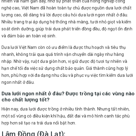
nhiên vài năm gần đây, nhờ sự phát triển của nông nghiệp công
nghệ cao, Việt Nam đã hoàn toàn tự chủ được nguồn dưa lưới chất
lượng cao, dễ dàng trả lời được câu hỏi dưa lưới ngon nhất ở đâu.
Nhiều trang trại áp dụng hệ thống nhà màng, tưới nhỏ giọt và kiểm
soát dinh dưỡng, giúp trái dưa phát triển đồng đều, độ ngọt ổn định
và đảm bảo an toàn vệ sinh.
Dưa lưới Việt Nam còn có ưu điểm là được thu hoạch và tiêu thụ
nhanh, không trải qua quá trình vận chuyển dài ngày như hàng
nhập. Nhờ vậy, ruột dưa giòn hơn, vị giữ được độ tươi tự nhiên và
hạn chế tối đa việc sử dụng chất bảo quản. Giá thành cũng hợp lý
hơn, phù hợp với đa dạng nhu cầu và phục vụ việc tìm kiếm dưa lưới
ngon nhất ở đâu.
Dưa lưới ngon nhất ở đâu? Được trồng tại các vùng nào
cho chất lượng tốt?
Hiện nay, dưa lưới được trồng ở nhiều tỉnh thành. Nhưng tất nhiên,
một số vùng có điều kiện khí hậu, đất đai và mô hình canh tác phù
hợp hơn sẽ tạo ra trái dưa nổi bật hơn.
Lâm Đồng (Đà Lạt):