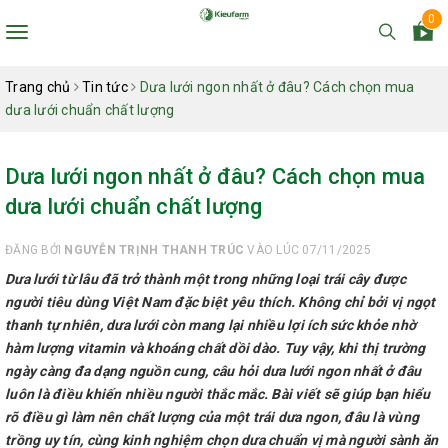
0
Toggle
navigation
Trang chủ
Tin tức
Dưa lưới ngon nhất ở đâu? Cách chọn mua
dưa lưới chuẩn chất lượng
Dưa lưới ngon nhất ở đâu? Cách chọn mua
dưa lưới chuẩn chất lượng
ĐĂNG BỞI
NGUYỄN TRỊNH THANH TRÚC
VÀO LÚC 07/11/2025
Dưa lưới từ lâu đã trở thành một trong những loại trái cây được
người tiêu dùng Việt Nam đặc biệt yêu thích. Không chỉ bởi vị ngọt
thanh tự nhiên, dưa lưới còn mang lại nhiều lợi ích sức khỏe nhờ
hàm lượng vitamin và khoáng chất dồi dào. Tuy vậy, khi thị trường
ngày càng đa dạng nguồn cung, câu hỏi dưa lưới ngon nhất ở đâu
luôn là điều khiến nhiều người thắc mắc. Bài viết sẽ giúp bạn hiểu
rõ điều gì làm nên chất lượng của một trái dưa ngon, đâu là vùng
trồng uy tín, cùng kinh nghiệm chọn dưa chuẩn vị mà người sành ăn