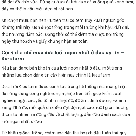
đã đạt độ chín vừa. Đừng quá ưu ái trái dưa có cuống quá xanh tươi,
đây có thể là dấu hiệu dưa bị cắt non.
Khi chọn mua, bạn nên ưu tiên trái có tem truy xuất nguồn gốc.
Những trái này luôn được trồng trong môi trường khí hậu, đất đai,
thổ nhưỡng đảm bảo. Đồng thời có thể kiểm tra được nơi trồng,
ngày thu hoạch và giấy chứng nhận an toàn.
Gợi ý địa chỉ mua dưa lưới ngon nhất ở đâu uy tín –
Kieufarm
Nếu bạn đang băn khoăn dưa lưới ngon nhất ở đâu, một trong
những lựa chọn đáng tin cậy hiện nay chính là Kieufarm.
Dưa lưới Kieufarm được canh tác trong hệ thống nhà màng hiện
đại, ứng dụng công nghệ nông nghiệp tiên tiến giúp kiểm soát
nghiêm ngặt các yếu tố như nhiệt độ, độ ẩm, dinh dưỡng và ánh
sáng. Nhờ đó, mỗi quả dưa đều đạt độ ngọt cao, ruột giòn, hương
thơm tự nhiên và đồng đều về chất lượng, dẫn đầu danh sách dưa
lưới ngon nhất ở đâu.
Từ khâu giống, trồng, chăm sóc đến thu hoạch đều tuân thủ quy