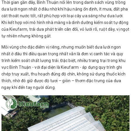
Thời gian gần đây, Bình Thuận nổi lên trong danh sách vùng trồng
dưa lưới ngon nhất ở đâu nhờ khí hậu nắng ổn định, ít mưa, đất pha
cát thoát nước tốt, rất phù hợp với loại cây ưa sáng như dưa lưới.
Khi kết hợp với mô hình nhà màng và dinh dưỡng kiểm soát tự động
của Kieufarm, trái dưa phát triển cân đối, vỏ lưới rõ, ruột dày, vị ngọt
tự nhiên nhưng không gắt.
Mỗi vùng cho đặc điểm vị riêng, nhưng muốn biết dưa lưới ngon
nhất ở đâu thì điều quan trọng nhất vẫn là đơn vị canh tác và quy
trình kiểm soát chất lượng trái. Đặc biệt, nhiều trang trại trong khu
vực Bình Thuận - với đại diện là Kieufarm - áp dụng quy trình ghi
chép truy xuất, thu hoạch đúng độ chín, không sử dụng thuốc kích
thích, nhờ đó giữ được độ tươi – giòn – thơm đặc trưng của dưa
ngay khi đến tay người dùng.