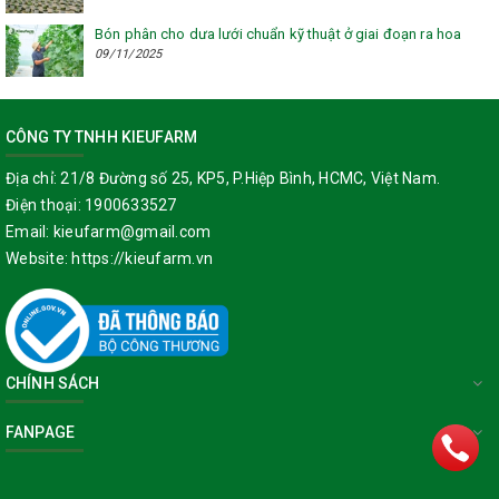
Bón phân cho dưa lưới chuẩn kỹ thuật ở giai đoạn ra hoa
09/11/2025
CÔNG TY TNHH KIEUFARM
Địa chỉ:
21/8 Đường số 25, KP5, P.Hiệp Bình, HCMC, Việt Nam.
Điện thoại:
1900633527
Email:
kieufarm@gmail.com
Website:
https://kieufarm.vn
CHÍNH SÁCH
FANPAGE