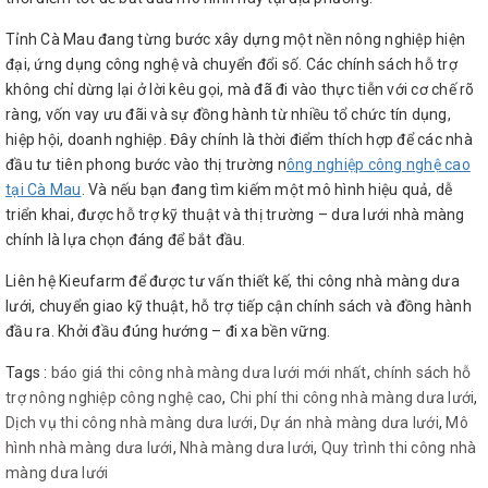
Tỉnh Cà Mau đang từng bước xây dựng một nền nông nghiệp hiện
đại, ứng dụng công nghệ và chuyển đổi số. Các chính sách hỗ trợ
không chỉ dừng lại ở lời kêu gọi, mà đã đi vào thực tiễn với cơ chế rõ
ràng, vốn vay ưu đãi và sự đồng hành từ nhiều tổ chức tín dụng,
hiệp hội, doanh nghiệp. Đây chính là thời điểm thích hợp để các nhà
đầu tư tiên phong bước vào thị trường n
ông nghiệp công nghệ cao
tại Cà Mau
. Và nếu bạn đang tìm kiếm một mô hình hiệu quả, dễ
triển khai, được hỗ trợ kỹ thuật và thị trường – dưa lưới nhà màng
chính là lựa chọn đáng để bắt đầu.
Liên hệ Kieufarm để được tư vấn thiết kế, thi công nhà màng dưa
lưới, chuyển giao kỹ thuật, hỗ trợ tiếp cận chính sách và đồng hành
đầu ra. Khởi đầu đúng hướng – đi xa bền vững.
Tags :
báo giá thi công nhà màng dưa lưới mới nhất
,
chính sách hỗ
trợ nông nghiệp công nghệ cao
,
Chi phí thi công nhà màng dưa lưới
,
Dịch vụ thi công nhà màng dưa lưới
,
Dự án nhà màng dưa lưới
,
Mô
hình nhà màng dưa lưới
,
Nhà màng dưa lưới
,
Quy trình thi công nhà
màng dưa lưới