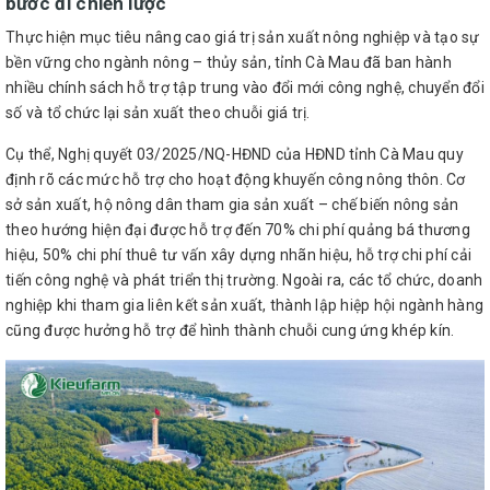
bước đi chiến lược
Thực hiện mục tiêu nâng cao giá trị sản xuất nông nghiệp và tạo sự
bền vững cho ngành nông – thủy sản, tỉnh Cà Mau đã ban hành
nhiều chính sách hỗ trợ tập trung vào đổi mới công nghệ, chuyển đổi
số và tổ chức lại sản xuất theo chuỗi giá trị.
Cụ thể, Nghị quyết 03/2025/NQ-HĐND của HĐND tỉnh Cà Mau quy
định rõ các mức hỗ trợ cho hoạt động khuyến công nông thôn. Cơ
sở sản xuất, hộ nông dân tham gia sản xuất – chế biến nông sản
theo hướng hiện đại được hỗ trợ đến 70% chi phí quảng bá thương
hiệu, 50% chi phí thuê tư vấn xây dựng nhãn hiệu, hỗ trợ chi phí cải
tiến công nghệ và phát triển thị trường. Ngoài ra, các tổ chức, doanh
nghiệp khi tham gia liên kết sản xuất, thành lập hiệp hội ngành hàng
cũng được hưởng hỗ trợ để hình thành chuỗi cung ứng khép kín.