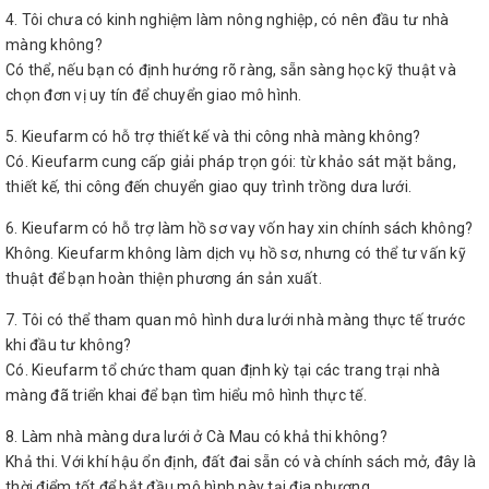
4. Tôi chưa có kinh nghiệm làm nông nghiệp, có nên đầu tư nhà
màng không?
Có thể, nếu bạn có định hướng rõ ràng, sẵn sàng học kỹ thuật và
chọn đơn vị uy tín để chuyển giao mô hình.
5. Kieufarm có hỗ trợ thiết kế và thi công nhà màng không?
Có. Kieufarm cung cấp giải pháp trọn gói: từ khảo sát mặt bằng,
thiết kế, thi công đến chuyển giao quy trình trồng dưa lưới.
6. Kieufarm có hỗ trợ làm hồ sơ vay vốn hay xin chính sách không?
Không. Kieufarm không làm dịch vụ hồ sơ, nhưng có thể tư vấn kỹ
thuật để bạn hoàn thiện phương án sản xuất.
7. Tôi có thể tham quan mô hình dưa lưới nhà màng thực tế trước
khi đầu tư không?
Có. Kieufarm tổ chức tham quan định kỳ tại các trang trại nhà
màng đã triển khai để bạn tìm hiểu mô hình thực tế.
8. Làm nhà màng dưa lưới ở Cà Mau có khả thi không?
Khả thi. Với khí hậu ổn định, đất đai sẵn có và chính sách mở, đây là
thời điểm tốt để bắt đầu mô hình này tại địa phương.