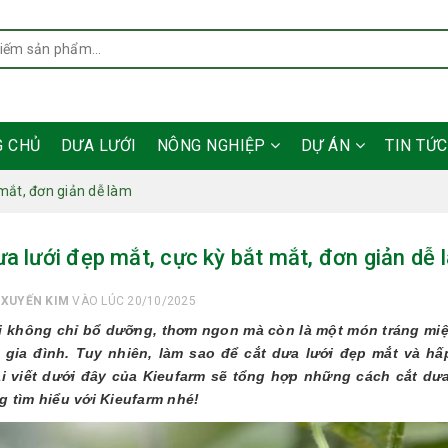
G CHỦ
DƯA LƯỚI
NÔNG NGHIỆP
DỰ ÁN
TIN TỨ
 mắt, đơn giản dễ làm
ưa lưới đẹp mắt, cực kỳ bắt mắt, đơn giản dễ 
I
XUYẾN KIM
VÀO LÚC 20/10/2025
i không chỉ bổ dưỡng, thơm ngon mà còn là một món tráng miện
 gia đình. Tuy nhiên, làm sao để cắt dưa lưới đẹp mắt và hấ
ài viết dưới đây của Kieufarm sẽ tổng hợp những cách cắt dư
g tìm hiểu với Kieufarm nhé!