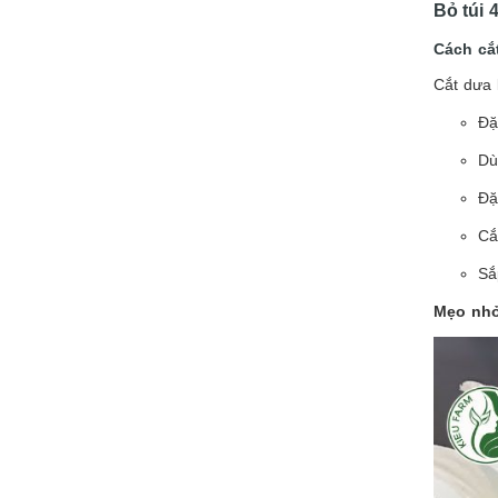
Bỏ túi 
Cách cắ
Cắt dưa 
Đặ
Dù
Đặ
Cắ
Sắ
Mẹo nh