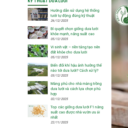
KỸ THUẬT DƯA LƯỚI
Hướng dẫn sử dụng hệ thống
tưới tự động đúng kỹ thuật
26/12/2025
Bí quyết chọn giống dưa lưới
khỏe mạnh, năng suất cao
05/12/2025
Vi sinh vật – nền tảng tạo nên
đất khỏe cho dưa lưới
05/12/2025
Biến đổi khí hậu ảnh hưởng thế
nào tới dưa lưới? Cách xử lý?
03/12/2025
Màng phủ cho nhà màng trồng
dưa lưới và cách lựa chọn phù
hợp
02/12/2025
Top các giống dưa lưới F1 năng
suất cao được nhà vườn ưu ái
nhất
22/11/2025