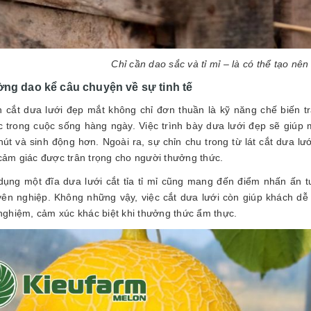
Chỉ cần dao sắc và tỉ mỉ – là có thể tạo nê
ng dao kể câu chuyện về sự tinh tế
 cắt dưa lưới đẹp mắt không chỉ đơn thuần là kỹ năng chế biến 
ực trong cuộc sống hàng ngày. Việc trình bày dưa lưới đẹp sẽ giúp
hút và sinh động hơn. Ngoài ra, sự chỉn chu trong từ lát cắt dưa lư
cảm giác được trân trọng cho người thưởng thức.
dụng một đĩa dưa lưới cắt tỉa tỉ mỉ cũng mang đến điểm nhấn ấn
ên nghiệp. Không những vậy, việc cắt dưa lưới còn giúp khách d
 nghiệm, cảm xúc khác biệt khi thưởng thức ẩm thực.