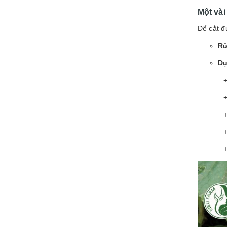
Một vài
Để cắt đ
Rử
Dụ
+ Dao: 
+ Thớt
+ Khăn 
+ Dụng
+ Đĩa 