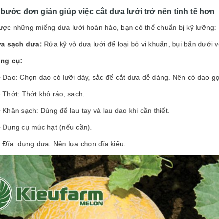
 bước đơn giản giúp việc cắt dưa lưới trở nên tinh tế hơn
ược những miếng dưa lưới hoàn hảo, bạn có thể chuẩn bị kỹ lưỡng
a sạch dưa:
Rửa kỹ vỏ dưa lưới để loại bỏ vi khuẩn, bụi bẩn dưới 
ng cụ:
Chọn dao có lưỡi dày, sắc để cắt dưa dễ dàng. Nên có dao gọt 
: Thớt khô ráo, sạch.
sạch: Dùng để lau tay và lau dao khi cần thiết.
 cụ múc hạt (nếu cần).
đựng dưa: Nên lựa chọn đĩa kiểu.