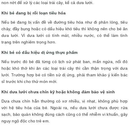
non nớt để xử lý các loại trái cây, kể cả dưa lưới.
Khi bé đang bị rối loạn tiêu hóa
Nếu bé đang bị vấn đề về đường tiêu hóa như đi phân lỏng, tiêu
chảy, đầy bụng hoặc có dấu hiệu khó tiêu thì không nên cho bé ăn
dưa lưới. Vì dưa lưới có tính mát, nhiều nước, có thể làm tình
trạng trên nghiêm trọng hơn.
Khi bé có dấu hiệu dị ứng thực phẩm
Nếu trước đó bé đã từng có lịch sử phát ban, mẩn ngứa, nổi đỏ
hoặc khó thở khi ăn các loại trái cây thì cần thận trọng với dưa
lưới. Trường hợp bé có tiền sử dị ứng, phải tham khảo ý kiến bác
sĩ trước khi cho thử món mới.
Khi dưa lưới chưa chín kỹ hoặc không đảm bảo vệ sinh
Dưa chưa chín hẳn thường có xơ nhiều, vị nhạt, không phù hợp
với hệ tiêu hóa của bé. Ngoài ra, nếu dưa lưới chưa được rửa
sạch, bảo quản không đúng cách cũng có thể nhiễm vi khuẩn, gây
nguy ngộ độc cho trẻ em.