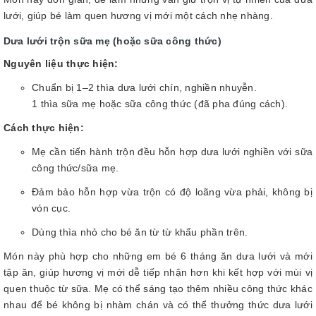
lưới, giúp bé làm quen hương vị mới một cách nhẹ nhàng.
Dưa lưới trộn sữa mẹ (hoặc sữa công thức)
Nguyên liệu thực hiện:
Chuẩn bị 1–2 thìa dưa lưới chín, nghiền nhuyễn.
1 thìa sữa mẹ hoặc sữa công thức (đã pha đúng cách).
Cách thực hiện:
Mẹ cần tiến hành trộn đều hỗn hợp dưa lưới nghiền với sữa
công thức/sữa mẹ.
Đảm bảo hỗn hợp vừa trộn có độ loãng vừa phải, không bị
vón cục.
Dùng thìa nhỏ cho bé ăn từ từ khẩu phần trên.
Món này phù hợp cho những em bé 6 tháng ăn dưa lưới và mới
tập ăn, giúp hương vị mới dễ tiếp nhận hơn khi kết hợp với mùi vị
quen thuộc từ sữa. Mẹ có thể sáng tạo thêm nhiều công thức khác
nhau để bé không bị nhàm chán và có thể thưởng thức dưa lưới