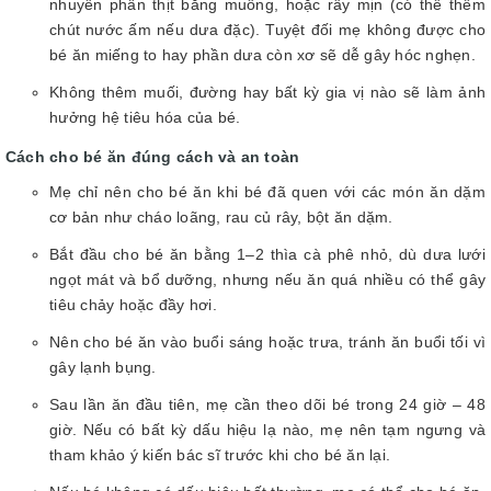
nhuyễn phần thịt bằng muỗng, hoặc rây mịn (có thể thêm
chút nước ấm nếu dưa đặc). Tuyệt đối mẹ không được cho
bé ăn miếng to hay phần dưa còn xơ sẽ dễ gây hóc nghẹn.
Không thêm muối, đường hay bất kỳ gia vị nào sẽ làm ảnh
hưởng hệ tiêu hóa của bé.
Cách cho bé ăn đúng cách và an toàn
Mẹ chỉ nên cho bé ăn khi bé đã quen với các món ăn dặm
cơ bản như cháo loãng, rau củ rây, bột ăn dặm.
Bắt đầu cho bé ăn bằng 1–2 thìa cà phê nhỏ, dù dưa lưới
ngọt mát và bổ dưỡng, nhưng nếu ăn quá nhiều có thể gây
tiêu chảy hoặc đầy hơi.
Nên cho bé ăn vào buổi sáng hoặc trưa, tránh ăn buổi tối vì
gây lạnh bụng.
Sau lần ăn đầu tiên, mẹ cần theo dõi bé trong 24 giờ – 48
giờ. Nếu có bất kỳ dấu hiệu lạ nào, mẹ nên tạm ngưng và
tham khảo ý kiến bác sĩ trước khi cho bé ăn lại.