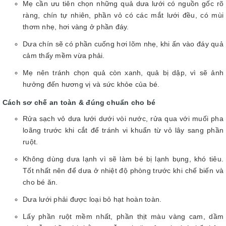
Mẹ cần ưu tiên chọn những quả dưa lưới có nguồn gốc rõ
ràng, chín tự nhiên, phần vỏ có các mắt lưới đều, có mùi
thơm nhẹ, hơi vàng ở phần đáy.
Dưa chín sẽ có phần cuống hơi lõm nhẹ, khi ấn vào đáy quả
cảm thấy mềm vừa phải.
Mẹ nên tránh chọn quả còn xanh, quả bị dập, vì sẽ ảnh
hưởng đến hương vị và sức khỏe của bé.
Cách sơ chế an toàn & đúng chuẩn cho bé
Rửa sạch vỏ dưa lưới dưới vòi nước, rửa qua với muối pha
loãng trước khi cắt để tránh vi khuẩn từ vỏ lây sang phần
ruột.
Không dùng dưa lạnh vì sẽ làm bé bị lạnh bụng, khó tiêu.
Tốt nhất nên để dưa ở nhiệt độ phòng trước khi chế biến và
cho bé ăn.
Dưa lưới phải được loại bỏ hạt hoàn toàn.
Lấy phần ruột mềm nhất, phần thịt màu vàng cam, dầm