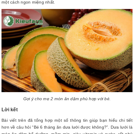
một cách ngon miệng nhất.
Gợi ý cho mẹ 2 món ăn dặm phù hợp với bé.
Lời kết
Bài viết trên đã tổng hợp một số thông tin giúp bạn hiểu chi tiết
hơn về câu hỏi “Bé 6 tháng ăn dưa lưới được không?”. Dưa lưới là
món ăn dặm bổ dưỡng, mềm mịn, giàu vitamin và nước, rất phù