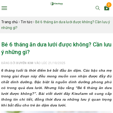
0
Toggle
navigation
Trang chủ
Tin tức
Bé 6 tháng ăn dưa lưới được không? Cần lưu ý
những gì?
Bé 6 tháng ăn dưa lưới được không? Cần lưu
ý những gì?
ĐĂNG BỞI
XUYẾN KIM
VÀO LÚC 21/10/2025
6 tháng tuổi là thời điểm bé bắt đầu ăn dặm. Các bậc cha mẹ
trong giai đoạn này đều mong muốn con nhận được đầy đủ
chất dinh dưỡng. Đặc biệt là nguồn dinh dưỡng phong phú
có trong quả dưa lưới. Nhưng liệu rằng “Bé 6 tháng ăn dưa
lưới được không?”. Bài viết dưới đây Kieufarm sẽ cung cấp
thông tin chi tiết, đồng thời đưa ra những lưu ý quan trọng
khi bắt đầu cho trẻ ăn dặm dưa lưới.