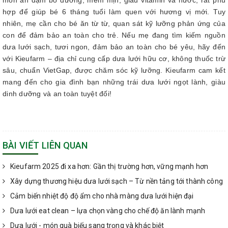
hợp để giúp bé 6 tháng tuổi làm quen với hương vị mới. Tuy
nhiên, mẹ cần cho bé ăn từ từ, quan sát kỹ lưỡng phản ứng của
con để đảm bảo an toàn cho trẻ. Nếu mẹ đang tìm kiếm nguồn
dưa lưới sạch, tươi ngon, đảm bảo an toàn cho bé yêu, hãy đến
với Kieufarm – địa chỉ cung cấp dưa lưới hữu cơ, không thuốc trừ
sâu, chuẩn VietGap, được chăm sóc kỹ lưỡng. Kieufarm cam kết
mang đến cho gia đình bạn những trái dưa lưới ngọt lành, giàu
dinh dưỡng và an toàn tuyệt đối!
BÀI VIẾT LIÊN QUAN
Kieufarm 2025 đi xa hơn: Gần thị trường hơn, vững mạnh hơn
Xây dựng thương hiệu dưa lưới sạch – Từ nền tảng tới thành công
Cảm biến nhiệt độ độ ẩm cho nhà màng dưa lưới hiện đại
Dưa lưới eat clean – lựa chọn vàng cho chế độ ăn lành mạnh
Dưa lưới - món quà biếu sang trọng và khác biệt