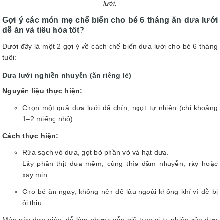
lưới.
Gợi ý các món mẹ chế biến cho bé 6 tháng ăn dưa lưới
dễ ăn và tiêu hóa tốt?
Dưới đây là một 2 gợi ý về cách chế biến dưa lưới cho bé 6 tháng
tuổi:
Dưa lưới nghiền nhuyễn (ăn riêng lẻ)
Nguyên liệu thực hiện:
Chọn một quả dưa lưới đã chín, ngọt tự nhiên (chỉ khoảng
1–2 miếng nhỏ).
Cách thực hiện:
Rửa sạch vỏ dưa, gọt bỏ phần vỏ và hạt dưa.
Lấy phần thịt dưa mềm, dùng thìa dầm nhuyễn, rây hoặc
xay mịn.
Cho bé ăn ngay, không nên để lâu ngoài không khí vì dễ bị
ôi thiu.
Món này đơn giản, dễ làm nhưng vẫn giữ trọn vị tự nhiên của dưa