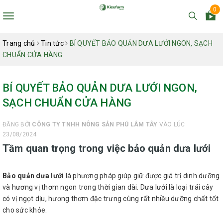
0
Toggle
navigation
Trang chủ
Tin tức
BÍ QUYẾT BẢO QUẢN DƯA LƯỚI NGON, SẠCH
CHUẨN CỬA HÀNG
BÍ QUYẾT BẢO QUẢN DƯA LƯỚI NGON,
SẠCH CHUẨN CỬA HÀNG
ĐĂNG BỞI
CÔNG TY TNHH NÔNG SẢN PHÚ LÂM TÂY
VÀO LÚC
23/08/2024
Tầm quan trọng trong việc bảo quản dưa lưới
Bảo quản dưa lưới
là phương pháp giúp giữ được giá trị dinh dưỡng
và hương vị thơm ngon trong thời gian dài. Dưa lưới là loại trái cây
có vị ngọt dịu, hương thơm đặc trưng cùng rất nhiều dưỡng chất tốt
cho sức khỏe.