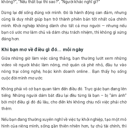
không?”, “Nếu thất bại thì sao?”, “Người khác nghĩ gì?”
Dừng lại để sống đúng với mình. Đó là hành động can đảm, nhưng
cũng là duy nhất giúp bạn trở thành phiên bản tốt nhất của chính
mình. Khởi nghiệp không dành cho tất cả mọi người — nhưng nếu
bạn có ước mơ làm chủ và dám chịu trách nhiệm, thì không gì xứng
đáng hơn.
Khi bạn mơ về điều gì đó... mỗi ngày
Giữa những giờ làm việc căng thẳng, bạn thường lướt xem những
video về người khác làm nông, mở quán cà phê nhỏ, đầu tư vào
nông trại công nghệ, hoặc kinh doanh online... Bạn thấy họ sống
cuộc đời mình mơ ước.
Không phải vô cớ bạn quan tâm đến điều đó. Trực giác bạn đang lên
tiếng. Những người dám bắt đầu lại đều từng là bạn – bị “ám ảnh”
bởi một điều gì đó đủ lâu, cho đến khi không chịu nổi việc phải chờ
thêm.
Nếu bạn đang thường xuyên nghĩ về việc tự khởi nghiệp, tạo một mô
hình của riêng mình, sống gần thiên nhiên hơn, tự chủ tài chính, thì