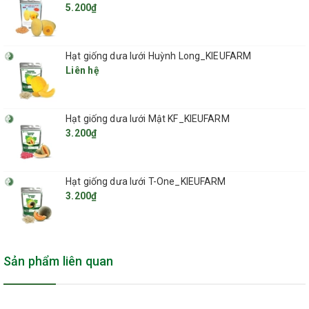
5.200₫
Đường
8g
Hạt giống dưa lưới Huỳnh Long_KIEUFARM
Liên hệ
Carbohydrate
8g
Chất xơ
0.9g
Hạt giống dưa lưới Mật KF_KIEUFARM
3.200₫
Protein
0.8g
Hạt giống dưa lưới T-One_KIEUFARM
Vitamin C
36.7mg
3.200₫
Beta-carotene
2mg
Kali
267mg
Sản phẩm liên quan
Magie, Kẽm, Canxi
Có