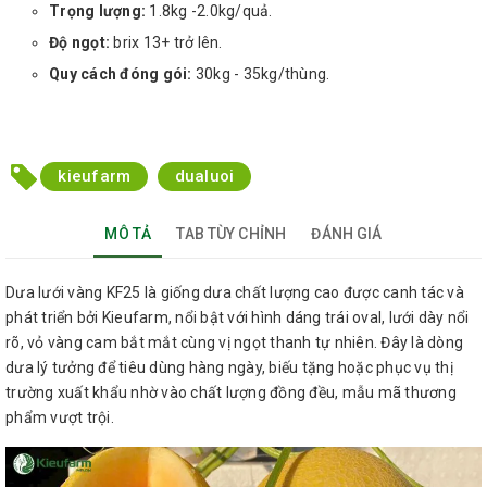
Trọng lượng:
1.8kg -2.0kg/quả.
Độ ngọt:
brix 13+ trở lên.
Quy cách đóng gói:
30kg - 35kg/thùng.
kieufarm
dualuoi
MÔ TẢ
TAB TÙY CHỈNH
ĐÁNH GIÁ
Dưa lưới vàng KF25 là giống dưa chất lượng cao được canh tác và
phát triển bởi Kieufarm, nổi bật với hình dáng trái oval, lưới dày nổi
rõ, vỏ vàng cam bắt mắt cùng vị ngọt thanh tự nhiên. Đây là dòng
dưa lý tưởng để tiêu dùng hàng ngày, biếu tặng hoặc phục vụ thị
trường xuất khẩu nhờ vào chất lượng đồng đều, mẫu mã thương
phẩm vượt trội.