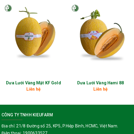
Lợi ích sức khỏe của dưa lưới
KF25
Giúp tiêu hóa tốt:
Chất xơ tự nhiên hỗ trợ nhu động ruột,
giảm nguy cơ táo bón.
Giữ nước, làm đẹp da:
Lượng nước cao giúp bổ sung điện
giải, làm dịu cơ thể trong những ngày nắng nóng.
Hỗ trợ miễn dịch:
Vitamin C và các chất chống oxy hóa có
tác dụng bảo vệ tế bào, nâng cao sức đề kháng.
Tốt cho tim mạch và huyết áp:
Hàm lượng kali cao giúp cân
Dưa Lưới Vàng Mật KF Gold
Dưa Lưới Vàng Hami 88
bằng huyết áp, hỗ trợ tim mạch khỏe mạnh.
Liên hệ
Liên hệ
Phù hợp cho người ăn kiêng:
Dưa KF25 ít calo, nhiều nước là
món tráng miệng lý tưởng cho người ăn thực dưỡng hoặc
giảm cân.
CÔNG TY TNHH KIEUFARM
Địa chỉ:
21/8 Đường số 25, KP5, P.Hiệp Bình, HCMC, Việt Nam.
Điện thoại:
1900633527