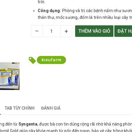
trời.
Công dụng:
Phòng và trị các bệnh nấm như sươn
thán thư, mốc sương, đốm lá trên nhiều loại cây t
–
+
THÊM VÀO GIỎ
ĐẶT 
kieufarm
TAB TÙY CHỈNH
ĐÁNH GIÁ
ng đến từ
Syngenta
, được bà con tin dùng rộng rãi nhờ khả năng phòn
domil Gold giúp cây khỏe mạnh từ gốc đến ngọn, bảo vệ cây trồng khỏi