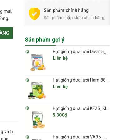
Sản phẩm chính hãng
g mai,
Sản phẩm nhập khẩu chính hãng
rồng.
HÀNG
Sản phẩm gợi ý
Hạt giống dưa lưới Diva15_Phú Điền Seeds
Liên hệ
Hạt giống dưa lưới Hami88_Greenfields
Liên hệ
Hạt giống dưa lưới KF25_KIEUFARM
5.300₫
g và trị
Hạt giống dưa lưới VA95 - Việt Á
 các