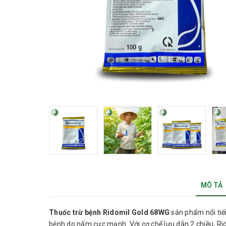
MÔ TẢ
Thuốc trừ bệnh Ridomil Gold 68WG
sản phẩm nổi tiế
bệnh do nấm cực mạnh. Với cơ chế lưu dẫn 2 chiều, Ri