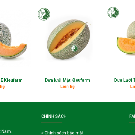
omil Gold:
âu vào mô cây giúp tiêu diệt nấm từ bên trong, ngăn ngừa tái phát.
g bảo vệ bên ngoài lá, ngăn chặn bào tử nấm xâm nhập.
iệu quả phòng trị trong điều kiện mưa gió.
rừ bệnh:
NE Kieufarm
Dưa lưới Mật Kieufarm
Dưa Lưới 
ng đương 200g/200 lít nước/ha).
 hệ
Liên hệ
Li
i bệnh mới chớm xuất hiện.
CHÍNH SÁCH
FA
t Nam.
Chính sách bảo mật