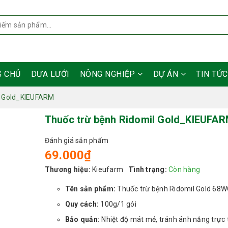
G CHỦ
DƯA LƯỚI
NÔNG NGHIỆP
DỰ ÁN
TIN TỨ
l Gold_KIEUFARM
Thuốc trừ bệnh Ridomil Gold_KIEUFA
Đánh giá sản phẩm
69.000₫
Thương hiệu:
Kieufarm
Tình trạng:
Còn hàng
Tên sản phẩm:
Thuốc trừ bệnh Ridomil Gold 68
Quy cách:
100g/1 gói
Bảo quản:
Nhiệt độ mát mẻ, tránh ánh nắng trực 