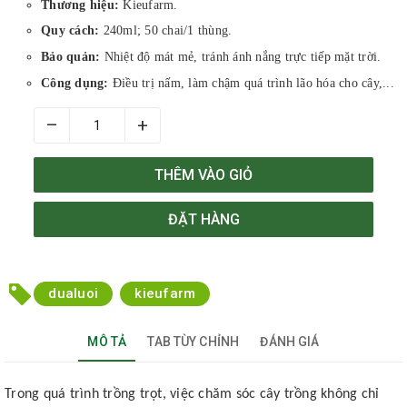
Thương hiệu:
Kieufarm.
Quy cách:
240ml; 50 chai/1 thùng.
Bảo quản:
Nhiệt độ mát mẻ, tránh ánh nắng trực tiếp mặt trời.
Công dụng:
Điều trị nấm, làm chậm quá trình lão hóa cho cây,...
–
+
THÊM VÀO GIỎ
ĐẶT HÀNG
dualuoi
kieufarm
MÔ TẢ
TAB TÙY CHỈNH
ĐÁNH GIÁ
Trong quá trình trồng trọt, việc chăm sóc cây trồng không chỉ