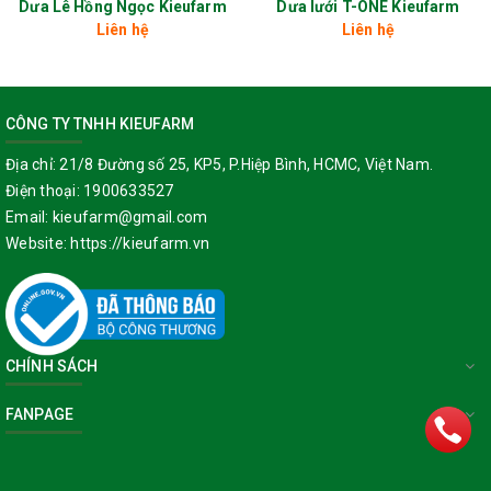
Dưa Lê Hồng Ngọc Kieufarm
Dưa lưới T-ONE Kieufarm
---------------------
Liên hệ
Liên hệ
Facebook
|
Zalo OA
|
Tiktok
|
Youtube
CÔNG TY TNHH KIEUFARM
Địa chỉ:
21/8 Đường số 25, KP5, P.Hiệp Bình, HCMC, Việt Nam.
Điện thoại:
1900633527
Email:
kieufarm@gmail.com
Website:
https://kieufarm.vn
CHÍNH SÁCH
FANPAGE