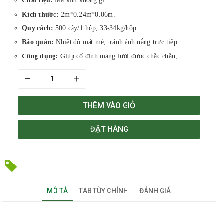
Chất liệu:
Mạ kim không gỉ.
Kích thước:
2m*0.24m*0.06m.
Quy cách:
500 cây/1 hộp, 33-34kg/hộp.
Bảo quản:
Nhiệt độ mát mẻ, tránh ánh nắng trực tiếp.
Công dụng:
Giúp cố định màng lưới được chắc chắn,....
–
+
THÊM VÀO GIỎ
ĐẶT HÀNG
MÔ TẢ
TAB TÙY CHỈNH
ĐÁNH GIÁ