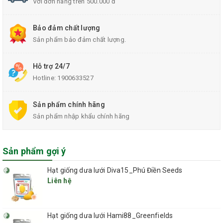
Với đơn hàng trên 500.000 đ
Mô tả sản phẩm Thanh nẹp Ziczac:
Bọc nhựa,2m/cây,500cây/hộp;
Bảo đảm chất lượng
Sản phẩm bảo đảm chất lượng.
Quy cách đóng gói
: 2m*0.24m*0.06m,33 - 34kg/hộp.
Xuất xứ:
Trung Quốc.
Hỗ trợ 24/7
Nguyên liệu sản xuất
Hotline:
1900633527
+ Nẹp: thép mạ kẽm;
+ Zigzac: thép được bọc nhựa bên ngoài.
Sản phẩm chính hãng
Sản phẩm nhập khẩu chính hãng
Sản phẩm gợi ý
Hạt giống dưa lưới Diva15_Phú Điền Seeds
Liên hệ
Hạt giống dưa lưới Hami88_Greenfields