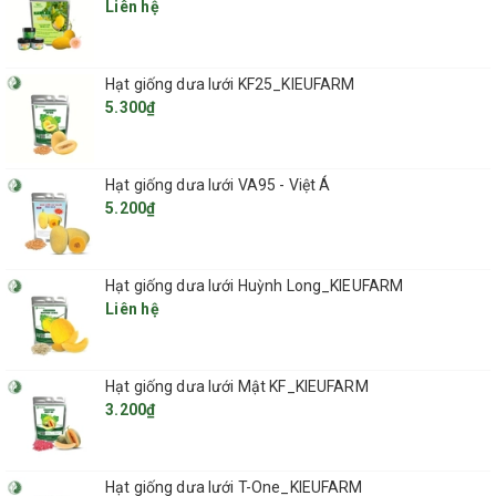
Liên hệ
Hạt giống dưa lưới KF25_KIEUFARM
5.300₫
Hạt giống dưa lưới VA95 - Việt Á
5.200₫
Đặc tính của thanh nẹp ziczac
Hạt giống dưa lưới Huỳnh Long_KIEUFARM
- Nhẹ, dễ dàng thi công lắp đặt mọi địa hình;
Liên hệ
- Độ bền rất cao.
Công dụng của thanh nẹp Ziczac:
Hạt giống dưa lưới Mật KF_KIEUFARM
- Giúp cố định cho màng, lưới được chắc chắn, căng nhẵn, tăng độ bền
3.200₫
của màng, lưới và chống gió bão;
- Thiết kế linh hoạt nên dễ dàng sửa chữa, thay thế khi xảy ra sự cố.
>>>Tại TP HCM, bạn có thể đến Công Ty TNHH Kieufarm. Các sản
Hạt giống dưa lưới T-One_KIEUFARM