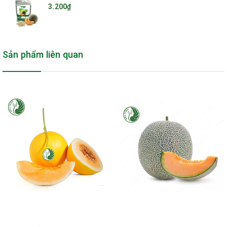
3.200₫
phẩm như lò xo Ziczac, Nilon làm nhà màng…Chúng tôi đều bán lẻ và
cung cấp sỉ với số lượng lớn. Liên hệ Hotline/Zalo 0975 276 633 để được
tư vấn thêm về thông tin sản phẩm.
>>> Chúng tôi còn thi công nhà màng để trồng dưa lưới, cung cấp và lắp
Sản phẩm liên quan
đặt hệ thống tưới cho dưa lưới, cung cấp phân bón đủ loại cho dưa lưới
khi trồng. Đồng thời hỗ trợ kỹ thuật, bao tiêu đầu ra của sản phẩm.
-----------------------//-----------------------------
CÔNG TY TNHH KIEUFARM
Địa chỉ:
21/8 Đường số 25, Khu phố 5, Phường Hiệp Bình Chánh, Thành
phố Thủ Đức, Thành phố Hồ Chí Minh, Việt Nam.
Địa chỉ kho
: 27 Võ Thị Liễu, Phường An Phú Đông, Quận 12, TP.HCM.
Tổng đài: 1900 633 527
Hotline/Zalo CSKH: 0343 709 005
Email:
kieufarm@gmail.com