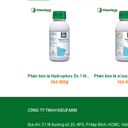
Thành phần và công dụng ch
1. Thành phần:
Lân hữu hiệu (P₂O₅hh):
6%
Kali hữu hiệu (K₂Ohh):
18%
Độ dẫn điện (EC):
12 mS/cm
Phân bón lá Hydrophos Zn 1 lít_KIEUFARM
Tỷ trọng:
1.2 g/ml
366.000₫
166.0
2. Công dụng phân bón hỗn hợ
Làm cứng thành tế bào
, giúp cây khỏe mạnh, c
Kích thích cây sản sinh các chất kháng sinh t
CÔNG TY TNHH KIEUFARM
chế nấm bệnh hại rễ, thân và lá.
Địa chỉ:
21/8 Đường số 25, KP5, P.Hiệp Bình, HCMC, Việ
Chống nứt trái hiệu quả
, giúp vỏ trái dày, bóng