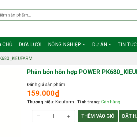
G CHỦ
DƯA LƯỚI
NÔNG NGHIỆP
DỰ ÁN
TIN TỨ
PK680_KIEUFARM
Phân bón hỗn hợp POWER PK680_KIE
Đánh giá sản phẩm
159.000₫
Thương hiệu:
Kieufarm
Tình trạng:
Còn hàng
–
+
THÊM VÀO GIỎ
ĐẶT 