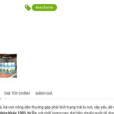
kieufarm
TAB TÙY CHỈNH
ĐÁNH GIÁ
ái, bà con nông dân thường gặp phải tình trạng trái bị nứt, cây yếu, dễ
nhập khẩu 100% từ Úc
, với chất lượng cao, đạt tiêu chuẩn quốc tế, đư