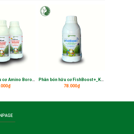
Phân bón lá hữu cơ Amino Boro_KIEUFARM
Phân bón hữu cơ FishBoost+_KIEUFARM
.000₫
78.000₫
háng, hạn
NPAGE