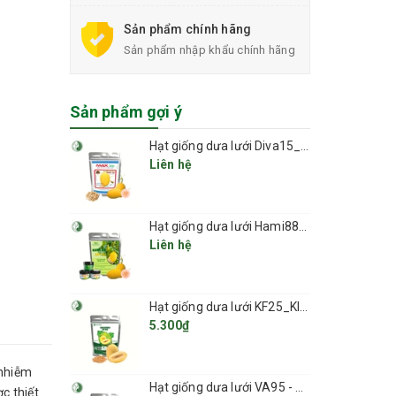
Sản phẩm chính hãng
Sản phẩm nhập khẩu chính hãng
Sản phẩm gợi ý
Hạt giống dưa lưới Diva15_Phú Điền Seeds
Liên hệ
Hạt giống dưa lưới Hami88_Greenfields
Liên hệ
Hạt giống dưa lưới KF25_KIEUFARM
5.300₫
 nhiễm
Hạt giống dưa lưới VA95 - Việt Á
ợc thiết