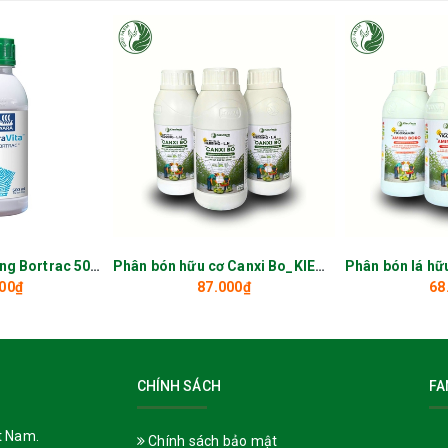
i tiết:
Phân bón lá vi lượng Bortrac 500ml_KIEUFARM
Phân bón hữu cơ Canxi Bo_KIEUFARM
00₫
87.000₫
68
p Power PK680:
hống đổ ngã.
ự nhiên
(Phytoalexins, PR-proteins, Polysaccharides) – nâng cao đề k
CHÍNH SÁCH
FA
t Nam.
Chính sách bảo mật
 đẹp, kéo dài thời gian bảo quản sau thu hoạch.