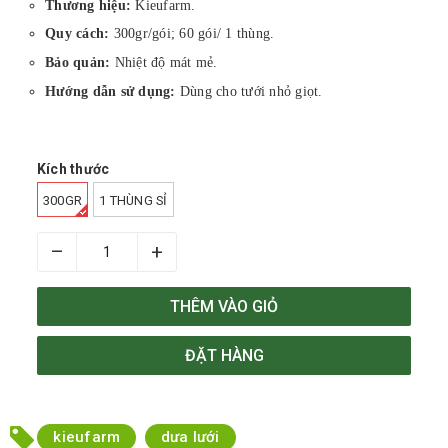
Thương hiệu:
Kieufarm.
Quy cách:
300gr/gói; 60 gói/ 1 thùng.
Bảo quản:
Nhiệt độ mát mẻ.
Hướng dẫn sử dụng:
Dùng cho tưới nhỏ giọt.
Kích thước
300GR
1 THÙNG SỈ
–
+
THÊM VÀO GIỎ
ĐẶT HÀNG
kieufarm
dưa lưới