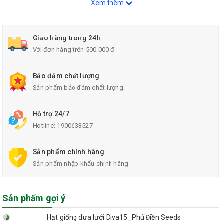
Xem thêm
Thông tin tổng quan về sản phẩm
Tên sản phẩm:
Phân bón đạm gel Terra N Kieufarm.
Giao hàng trong 24h
Với đơn hàng trên 500.000 đ
Loại phân bón:
Phân bón vô cơ.
Thương hiệu:
Kieufarm.
Thành phần và công dụng chi tiết
Bảo đảm chất lượng
Sản phẩm bảo đảm chất lượng.
Thành phần dinh dưỡng chính
Nitơ (N):
41%
Hỗ trợ 24/7
Phốt pho (P₂O₅):
6%
Hotline:
1900633527
Ảnh hưởng của từng thành phần đến
cây trồng
Sản phẩm chính hãng
Sản phẩm nhập khẩu chính hãng
Nitơ (N):
Thúc đẩy sự phát triển của lá và thân, tăng cường
quá trình quang hợp, giúp cây sinh trưởng nhanh chóng.
Phốt pho (P₂O₅):
Hỗ trợ phát triển hệ thống rễ, cải thiện khả
Sản phẩm gợi ý
năng hấp thu dưỡng chất và nước, đồng thời thúc đẩy quá
trình ra hoa và kết trái.
Hạt giống dưa lưới Diva15_Phú Điền Seeds