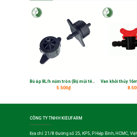
Bù áp 8L/h núm tròn (Bộ mũi tên chia 4)_KIEUFARM
5.500₫
8.50
CÔNG TY TNHH KIEUFARM
Ống tưới nhỏ giọt LDPE
(Low Density Polyethylene) là
Địa chỉ:
21/8 Đường số 25, KP5, P.Hiệp Bình, HCMC, Việ
chống chịu các va đập mạnh, sản phẩm này có khả năng c