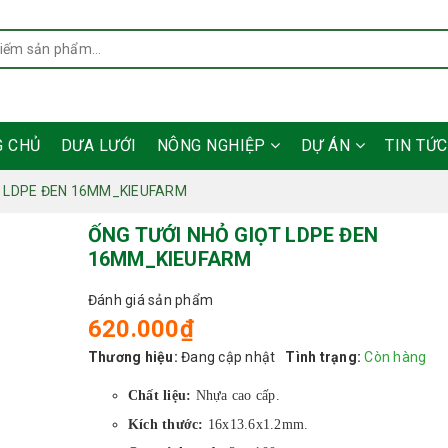
G CHỦ
DƯA LƯỚI
NÔNG NGHIỆP
DỰ ÁN
TIN TỨ
T LDPE ĐEN 16MM_KIEUFARM
ỐNG TƯỚI NHỎ GIỌT LDPE ĐEN
16MM_KIEUFARM
Đánh giá sản phẩm
620.000₫
Thương hiệu:
Đang cập nhật
Tình trạng:
Còn hàng
Chất liệu:
Nhựa cao cấp.
Kích thước:
16x13.6x1.2mm.