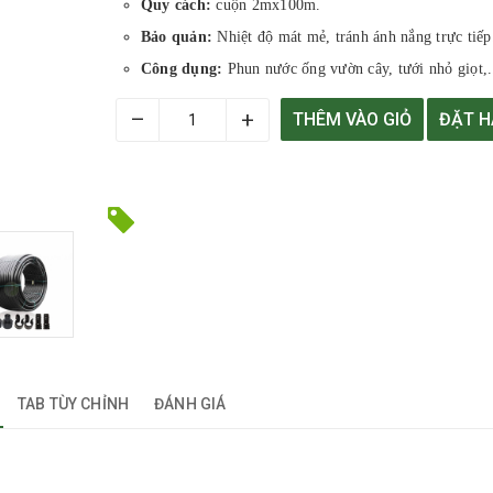
Quy cách:
cuộn 2mx100m.
Bảo quản:
Nhiệt độ mát mẻ, tránh ánh nắng trực tiếp
Công dụng:
Phun nước ống vườn cây, tưới nhỏ giọt,..
–
+
THÊM VÀO GIỎ
ĐẶT 
TAB TÙY CHỈNH
ĐÁNH GIÁ