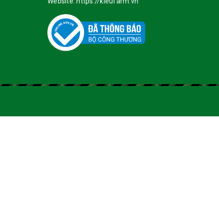
Website:
https://kieufarm.vn