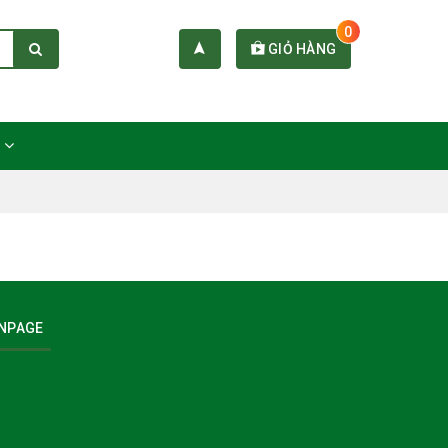
0
GIỎ HÀNG
C
NPAGE