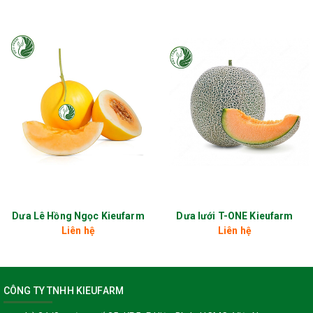
khác.
- Bảo quản nơi khô mát, tránh ánh nắng trực tiếp, đeo bao tay khi
tiếp xúc trực tiếp với dung dịch.
- Đọc kỹ hướng dẫn của nhà sản xuất trước khi sử dụng.
- Đảm bảo xả đường ống kỹ khi dùng nồng độ cao.
*Tham khảo thêm:
->
Xử lý nguồn nước tưới tiện lợi hơn với Bộ xử lý nước đầu nguồn
Kieufarm
-----------------------//-----------------------------
Dưa Lê Hồng Ngọc Kieufarm
Dưa lưới T-ONE Kieufarm
Liên hệ
Liên hệ
CÔNG TY TNHH KIEUFARM
Địa chỉ:
21/8 Đường số 25, Khu phố 5, Phường Hiệp Bình Chánh,
Thành phố Thủ Đức, Thành phố Hồ Chí Minh, Việt Nam.
CÔNG TY TNHH KIEUFARM
Địa chỉ kho
: 27 Võ Thị Liễu, Phường An Phú Đông, Quận 12,