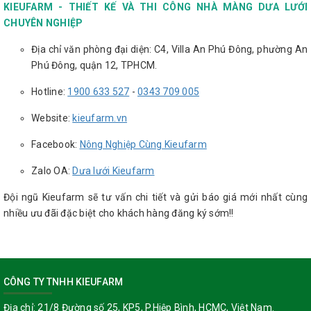
KIEUFARM - THIẾT KẾ VÀ THI CÔNG NHÀ MÀNG DƯA LƯỚI
CHUYÊN NGHIỆP
Địa chỉ văn phòng đại diện: C4, Villa An Phú Đông, phường An
Phú Đông, quận 12, TPHCM.
Hotline:
1900 633 527
-
0343 709 005
Website:
kieufarm.vn
Facebook:
Nông Nghiệp Cùng Kieufarm
Zalo OA:
Dưa lưới Kieufarm
Đội ngũ Kieufarm sẽ tư vấn chi tiết và gửi báo giá mới nhất cùng
nhiều ưu đãi đặc biệt cho khách hàng đăng ký sớm!!
CÔNG TY TNHH KIEUFARM
Địa chỉ:
21/8 Đường số 25, KP5, P.Hiệp Bình, HCMC, Việt Nam.