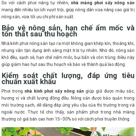
So với cách phơi nắng tự nhiên,
nhà màng phơi sấy nông sản
mang đến nhiều lợi ích vượt trội, giúp nông dân vừa nâng cao giá trị
nông sản, vừa tối ưu chi phí sản xuất.
Bảo vệ nông sản, hạn chế ẩm mốc và
tổn thất sau thu hoạch
Nhà kính phơi nông sản tạo ra một không gian khép kín, thoáng khí,
nhưng vẫn tận dụng ánh sáng mặt trời tự nhiên. Nhờ đó, nông sản
khô đều, sạch sẽ, hạn chế nấm mốc, bụi bẩn và côn trùng. Điều này
giúp giảm hao hụt sau thu hoạch và bảo vệ thành quả lao động.
Kiểm soát chất lượng, đáp ứng tiêu
chuẩn xuất khẩu
Phơi trong
nhà kính phơi sấy nông sản
giúp giữ được màu sắc,
hương vị và chất lượng đồng đều. Nông sản được bảo quản trong
môi trường sạch, dễ dàng đáp ứng yêu cầu của thị trường trong và
ngoài nước. Thực tế cho thấy, sản phẩm phơi trong nhà màng
thường có giá bán cao hơn 15–30% so với cách phơi truyền thống.