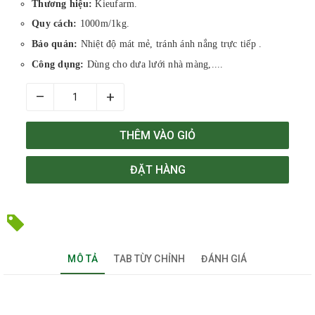
Thương hiệu:
Kieufarm.
Quy cách:
1000m/1kg.
Bảo quản:
Nhiệt độ mát mẻ, tránh ánh nắng trực tiếp .
Công dụng:
Dùng cho dưa lưới nhà màng,....
–
+
THÊM VÀO GIỎ
ĐẶT HÀNG
MÔ TẢ
TAB TÙY CHỈNH
ĐÁNH GIÁ