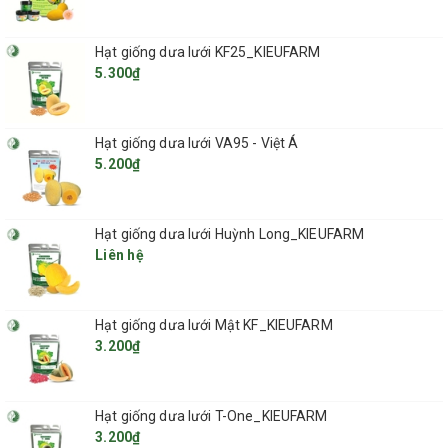
Hạt giống dưa lưới KF25_KIEUFARM
5.300₫
Hạt giống dưa lưới VA95 - Việt Á
5.200₫
Hạt giống dưa lưới Huỳnh Long_KIEUFARM
Liên hệ
Hạt giống dưa lưới Mật KF_KIEUFARM
3.200₫
Thông số kỹ thuật như sau:
- Cuộn hình trụ với các sợi dây màu trắng quấn quanh lõi giấy với trọng
Hạt giống dưa lưới T-One_KIEUFARM
lượng 1 cuộn giao động là 5kg.
3.200₫