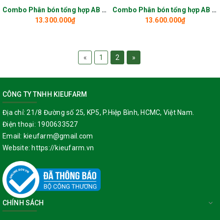
Combo Phân bón tổng hợp AB VA95
Combo Phân bón tổng hợp AB T-ONE
13.300.000₫
13.600.000₫
«
1
2
»
CÔNG TY TNHH KIEUFARM
Địa chỉ:
21/8 Đường số 25, KP5, P.Hiệp Bình, HCMC, Việt Nam.
Điện thoại:
1900633527
Email:
kieufarm@gmail.com
Website:
https://kieufarm.vn
CHÍNH SÁCH